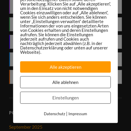
Verarbeitung. Klicken Sie auf „Alle akzeptieren“,
Apple Podcasts
um in den Einsatz von nicht notwendigen
Cookies einzuwilligen oder auf „Alle ablehnen“,
wenn Sie sich anders entscheiden. Sie können
unter „Einstellungen verwalten“ detaillierte
Spotify
Informationen der von uns eingesetzten Arten
von Cookies erhalten und deren Einstellungen
aufrufen. Sie können die Einstellungen
jederzeit aufrufen und Cookies auch
Amazon Music
nachträglich jederzeit abwählen (z.B. in der
Datenschutzerklärung oder unten auf unserer
Webseite).
Deezer
Alle akzeptieren
RSS
Alle ablehnen
Einstellungen
PODCAST-ARCHIV
|
Datenschutz
Impressum
September 2025