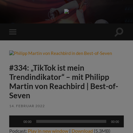
Sports
Maniac
Suchfe
Mobile-
ein-/a
Menü
ein-/ausblenden
#334: „TikTok ist mein
Trendindikator“ – mit Philipp
Martin von Reachbird | Best-of-
Seven
14. FEBRUAR 2022
Audio-
00:00
00:00
Player
Podcast:
Play in new window
|
Download
(5.3MB)