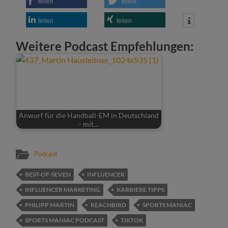
teilen
tweet
teilen
teilen
Weitere Podcast Empfehlungen:
Anwurf für die Handball-EM in Deutschland
- mit…
Podcast
BEST-OF-SEVEN
INFLUENCER
INFLUENCER MARKETING
KARRIERE TIPPS
PHILIPP MARTIN
REACHBIRD
SPORTS MANIAC
SPORTS MANIAC PODCAST
TIKTOK