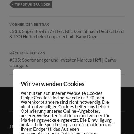
TIPPS FÜR GRÜNDER
VORHERIGER BEITRAG
#333: Super Bowl in Zahlen, NFL kommt nach Deutschland
& TSG Hoffenheim kooperiert mit Baby Doge
NÄCHSTER BEITRAG
#335: Sportmanager und Investor Marcus Höfl | Game
Changers
Wir verwenden Cookies
Wir nutzen auf unserer Webseite Cookies.
Einige Cookies sind notwendig (z.B. für den
Warenkorb) andere sind nicht notwendig. Die
nicht-notwendigen Cookies helfen uns bei der
Optimierung unseres Online-Angebotes,
unserer Webseitenfunktionen und werden für
Marketingzwecke eingesetzt. Die Einwilligung
umfasst die Speicherung von Informationen auf
JETZT PODCAST ABONNIEREN
Ihrem Endgerät, das Auslesen
personenbezogener Daten sowie deren