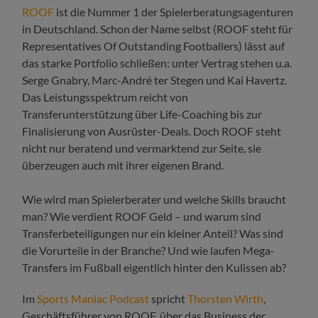
ROOF
ist die Nummer 1 der Spielerberatungsagenturen
in Deutschland. Schon der Name selbst (ROOF steht für
Representatives Of Outstanding Footballers) lässt auf
das starke Portfolio schließen: unter Vertrag stehen u.a.
Serge Gnabry, Marc-André ter Stegen und Kai Havertz.
Das Leistungsspektrum reicht von
Transferunterstützung über Life-Coaching bis zur
Finalisierung von Ausrüster-Deals. Doch ROOF steht
nicht nur beratend und vermarktend zur Seite, sie
überzeugen auch mit ihrer eigenen Brand.
Wie wird man Spielerberater und welche Skills braucht
man? Wie verdient ROOF Geld – und warum sind
Transferbeteiligungen nur ein kleiner Anteil? Was sind
die Vorurteile in der Branche? Und wie laufen Mega-
Transfers im Fußball eigentlich hinter den Kulissen ab?
Im
Sports Maniac Podcast
spricht
Thorsten Wirth
,
Geschäftsführer von ROOF, über das Business der