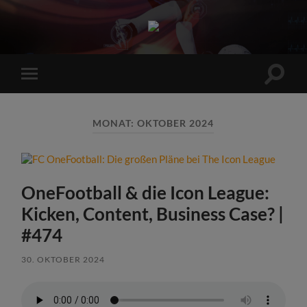
Sports
Maniac
Suchfe
Mobile-
ein-/a
Menü
ein-/ausblenden
MONAT:
OKTOBER 2024
OneFootball & die Icon League:
Kicken, Content, Business Case? |
#474
30. OKTOBER 2024