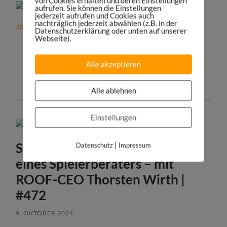
von Cookies erhalten und deren Einstellungen
aufrufen. Sie können die Einstellungen
jederzeit aufrufen und Cookies auch
nachträglich jederzeit abwählen (z.B. in der
Jetzt die besten Bewerber im Sportbusiness finden!
Datenschutzerklärung oder unten auf unserer
Webseite).
teilen
tweet
Alle akzeptieren
teilen
teilen
Alle ablehnen
Einstellungen
So funktioniert das Geschäft
|
Datenschutz
Impressum
eines Spielerberaters – mit
ROOF-CEO Thorsten Wirth |
#472
9. OKTOBER 2024