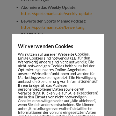
Abonniere das Weekly Update:
https://sportsmaniac.de/weekly-update
Bewerte den Sports Maniac Podcast:
https://sportsmaniac.de/bewertung
FACEBOOK:
http://facebook.com/sportsmaniacDE
Wir verwenden Cookies
INSTAGRAM:
Wir nutzen auf unserer Webseite Cookies.
http://instagram.com/danielspruegel
Einige Cookies sind notwendig (z.B. für den
Warenkorb) andere sind nicht notwendig. Die
TWITTER:
https://twitter.com/DanielSpruegel
nicht-notwendigen Cookies helfen uns bei der
LINKEDIN:
Optimierung unseres Online-Angebotes,
unserer Webseitenfunktionen und werden für
https://www.linkedin.com/company/sports-
Marketingzwecke eingesetzt. Die Einwilligung
umfasst die Speicherung von Informationen auf
maniac
Ihrem Endgerät, das Auslesen
personenbezogener Daten sowie deren
Mein Podcast-Equipment:
Verarbeitung. Klicken Sie auf „Alle akzeptieren“,
https://sportsmaniac.de/meinsetup
um in den Einsatz von nicht notwendigen
Cookies einzuwilligen oder auf „Alle ablehnen“,
wenn Sie sich anders entscheiden. Sie können
unter „Einstellungen verwalten“ detaillierte
Informationen der von uns eingesetzten Arten