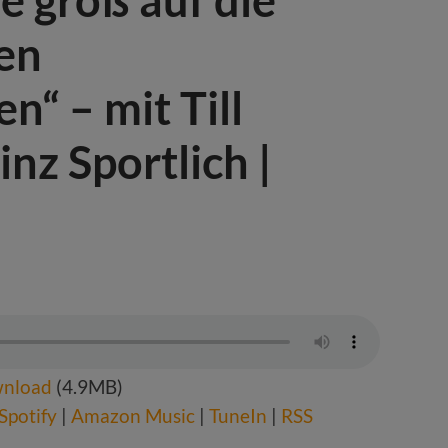
en
“ – mit Till
inz Sportlich |
nload
(4.9MB)
Spotify
|
Amazon Music
|
TuneIn
|
RSS