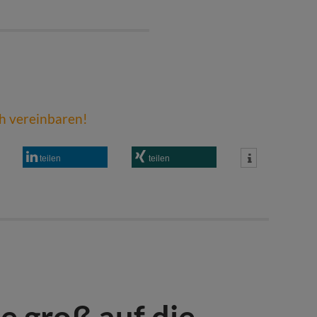
ch vereinbaren!
teilen
teilen
e groß auf die