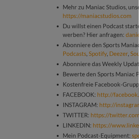
Mehr zu Maniac Studios, unse
https://maniacstudios.com
Du willst einen Podcast star
werben? Hier anfragen:
dani
Abonniere den Sports Mania
Podcasts
,
Spotify
,
Deezer
,
So
Abonniere das Weekly Upda
Bewerte den Sports Maniac 
Kostenfreie Facebook-Grup
FACEBOOK:
http://faceboo
INSTAGRAM:
http://instagr
TWITTER:
https://twitter.c
LINKEDIN:
https://www.link
Mein Podcast-Equipment:
sp