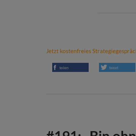
Jetzt kostenfreies Strategiegesprä
teilen
tweet
#191: „Bin ohn