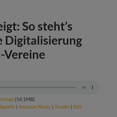
igt: So steht’s
 Digitalisierung
a-Vereine
nload
(54.1MB)
Spotify
|
Amazon Music
|
TuneIn
|
RSS