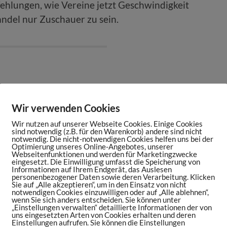
ehlungen, wie Vereine jetzt Geschwindigkeit
ndel nur Zuschauer zu sein.
Wir verwenden Cookies
ortsmaniac.de/episode192
Wir nutzen auf unserer Webseite Cookies. Einige Cookies
ibt es hier:
sind notwendig (z.B. für den Warenkorb) andere sind nicht
notwendig. Die nicht-notwendigen Cookies helfen uns bei der
sode193
Optimierung unseres Online-Angebotes, unserer
Webseitenfunktionen und werden für Marketingzwecke
eingesetzt. Die Einwilligung umfasst die Speicherung von
Informationen auf Ihrem Endgerät, das Auslesen
//www.juliankawohl.de/
personenbezogener Daten sowie deren Verarbeitung. Klicken
Sie auf „Alle akzeptieren“, um in den Einsatz von nicht
PONSORs:
notwendigen Cookies einzuwilligen oder auf „Alle ablehnen“,
wenn Sie sich anders entscheiden. Sie können unter
/fussball/digitalisierung-in-der-bundesliga
„Einstellungen verwalten“ detaillierte Informationen der von
uns eingesetzten Arten von Cookies erhalten und deren
portsmaniac.de/books
Einstellungen aufrufen. Sie können die Einstellungen