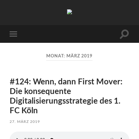
Sports
Maniac
Suchfe
Mobile-
ein-/a
Menü
ein-/ausblenden
MONAT:
MÄRZ 2019
#124: Wenn, dann First Mover:
Die konsequente
Digitalisierungsstrategie des 1.
FC Köln
27. MÄRZ 2019