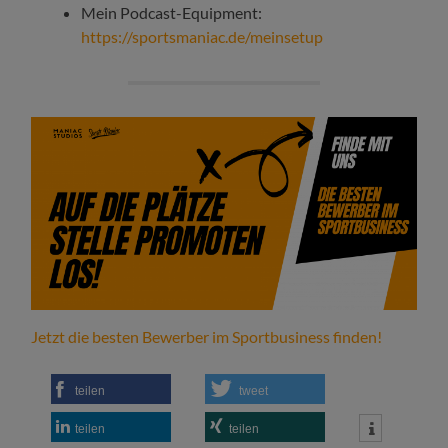
Mein Podcast-Equipment:
https://sportsmaniac.de/meinsetup
Jetzt die besten Bewerber im Sportbusiness finden!
teilen
tweet
teilen
teilen