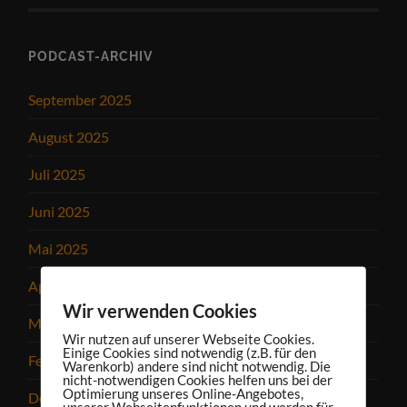
PODCAST-ARCHIV
September 2025
August 2025
Juli 2025
Juni 2025
Mai 2025
April 2025
Wir verwenden Cookies
März 2025
Wir nutzen auf unserer Webseite Cookies.
Einige Cookies sind notwendig (z.B. für den
Februar 2025
Warenkorb) andere sind nicht notwendig. Die
nicht-notwendigen Cookies helfen uns bei der
Optimierung unseres Online-Angebotes,
Dezember 2024
unserer Webseitenfunktionen und werden für