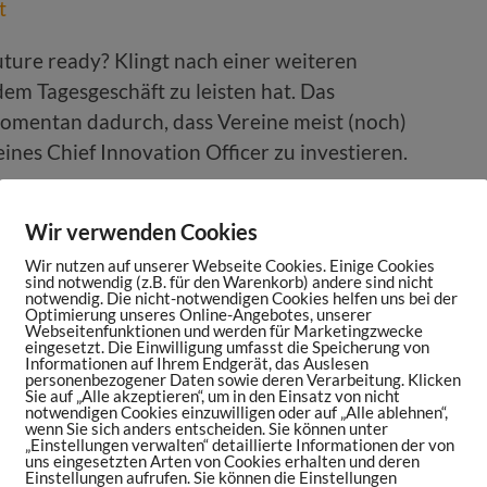
ture ready? Klingt nach einer weiteren
dem Tagesgeschäft zu leisten hat. Das
omentan dadurch, dass Vereine meist (noch)
 eines Chief Innovation Officer zu investieren.
Wir verwenden Cookies
Wir nutzen auf unserer Webseite Cookies. Einige Cookies
sind notwendig (z.B. für den Warenkorb) andere sind nicht
notwendig. Die nicht-notwendigen Cookies helfen uns bei der
Optimierung unseres Online-Angebotes, unserer
Webseitenfunktionen und werden für Marketingzwecke
eingesetzt. Die Einwilligung umfasst die Speicherung von
Informationen auf Ihrem Endgerät, das Auslesen
personenbezogener Daten sowie deren Verarbeitung. Klicken
Sie auf „Alle akzeptieren“, um in den Einsatz von nicht
notwendigen Cookies einzuwilligen oder auf „Alle ablehnen“,
Sport-Streaming-Plattform
wenn Sie sich anders entscheiden. Sie können unter
„Einstellungen verwalten“ detaillierte Informationen der von
uns eingesetzten Arten von Cookies erhalten und deren
Andreas Heyden
Einstellungen aufrufen. Sie können die Einstellungen