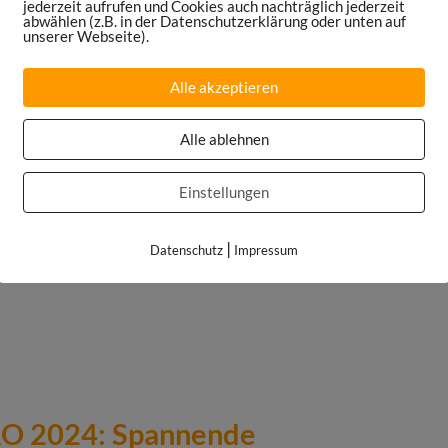
jederzeit aufrufen und Cookies auch nachträglich jederzeit
abwählen (z.B. in der Datenschutzerklärung oder unten auf
unserer Webseite).
Alle akzeptieren
chen“.
Dyn
will Live-Sport auf ein neues Level
Reihe, wie Handball, Basketball, Hockey,
Alle ablehnen
sichtbarer werden. Potentielle Zielgruppe: 17
Business Case Cashflow positiv?
Einstellungen
|
Datenschutz
Impressum
URO 2024: Spannende