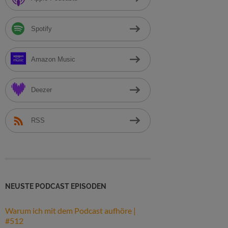
h
:
Spotify
Amazon Music
Deezer
RSS
NEUSTE PODCAST EPISODEN
Warum ich mit dem Podcast aufhöre |
#512