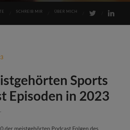
TE
SCHREIB MIR
ÜBER MICH
istgehörten Sports
t Episoden in 2023
L
10 der meistgehörten Podcast Folgen des