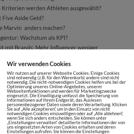
 Kriterien werden Athleten ausgewählt?
 Five Aside Geld?
e Marvin anders machen?
Agentur: Wachstum als KPI?
t mit Brands: Mehr Influencer weniger
Wir verwenden Cookies
 Beispiel Baller League
Wir nutzen auf unserer Webseite Cookies. Einige Cookies
Business
sind notwendig (z.B. für den Warenkorb) andere sind nicht
notwendig. Die nicht-notwendigen Cookies helfen uns bei der
Optimierung unseres Online-Angebotes, unserer
Webseitenfunktionen und werden für Marketingzwecke
eingesetzt. Die Einwilligung umfasst die Speicherung von
Informationen auf Ihrem Endgerät, das Auslesen
personenbezogener Daten sowie deren Verarbeitung. Klicken
Sie auf „Alle akzeptieren“, um in den Einsatz von nicht
notwendigen Cookies einzuwilligen oder auf „Alle ablehnen“,
wenn Sie sich anders entscheiden. Sie können unter
„Einstellungen verwalten“ detaillierte Informationen der von
uns eingesetzten Arten von Cookies erhalten und deren
regeln im Sport werden neu geschrieben. Was
Einstellungen aufrufen. Sie können die Einstellungen