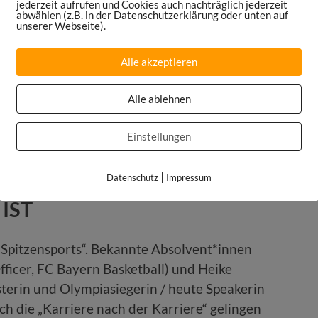
jederzeit aufrufen und Cookies auch nachträglich jederzeit
auensport boomt und wie Sport global neu
abwählen (z.B. in der Datenschutzerklärung oder unten auf
unserer Webseite).
epaper
The Next Billion Fans
von unserem
Alle akzeptieren
://sportsmaniac.de/pace
Alle ablehnen
Einstellungen
|
Datenschutz
Impressum
 IST
 Spitzensports“. Bekannte Absolvent*innen
fficer, FC Bayern Basketball) und Heike
terin und Olympiasiegerin / heute Speakerin
ch die „Karriere nach der Karriere“ gelingen