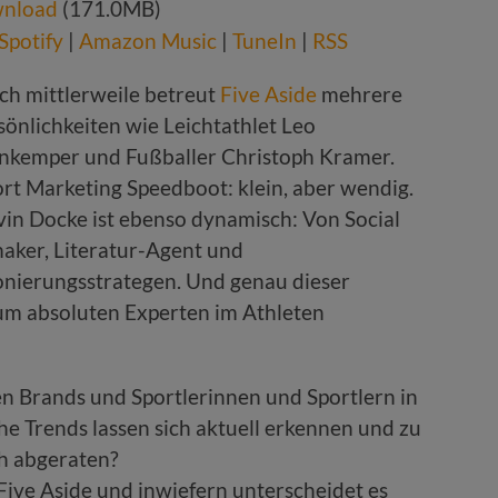
nload
(171.0MB)
Spotify
|
Amazon Music
|
TuneIn
|
RSS
ch mittlerweile betreut
Five Aside
mehrere
önlichkeiten wie Leichtathlet Leo
enkemper und Fußballer Christoph Kramer.
port Marketing Speedboot: klein, aber wendig.
vin Docke ist ebenso dynamisch: Von Social
aker, Literatur-Agent und
onierungsstrategen. Und genau dieser
 zum absoluten Experten im Athleten
en Brands und Sportlerinnen und Sportlern in
he Trends lassen sich aktuell erkennen und zu
h abgeraten?
Five Aside und inwiefern unterscheidet es