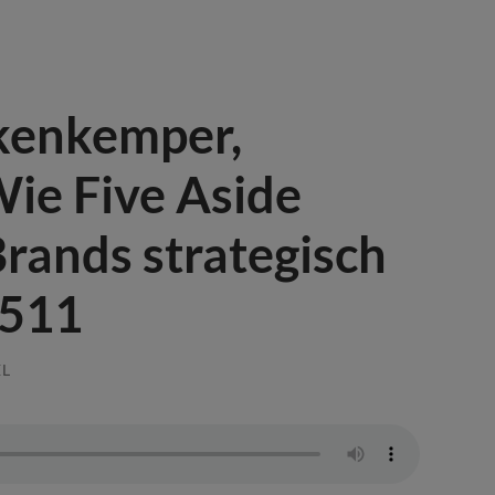
kenkemper,
ie Five Aside
rands strategisch
#511
EL