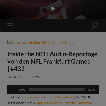
Sports
Maniac
Suchfe
Mobile-
ein-/a
Menü
ein-/ausblenden
Inside the NFL: Audio-Reportage
von den NFL Frankfurt Games
| #433
24. NOVEMBER 2023
Audio-
00:00
00:00
Player
Podcast:
Play in new window
|
Download
(86.2MB)
Jetzt abonnieren:
Apple Podcasts
|
Spotify
|
Amazon