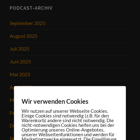
PODCAST-ARCHIV
September 2025
August 2025
Juli 2025
Juni 2025
Mai 2025
April 2025
März 2025
Wir verwenden Cookies
Wir nutzen auf unserer Webseite Cookies.
Februar 2025
Einige Cookies sind notwendig (z.B. für den
Warenkorb) andere sind nicht notwendig. Die
nicht-notwendigen Cookies helfen uns bei der
Dezember 2024
Optimierung unseres Online-Angebotes,
unserer Webseitenfunktionen und werden für
November 2024
Marketingzwecke eingesetzt. Die Einwilligung