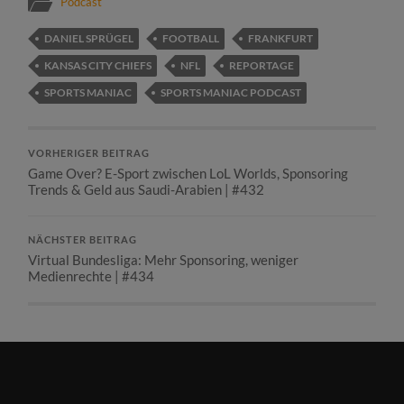
Podcast
DANIEL SPRÜGEL
FOOTBALL
FRANKFURT
KANSAS CITY CHIEFS
NFL
REPORTAGE
SPORTS MANIAC
SPORTS MANIAC PODCAST
VORHERIGER BEITRAG
Game Over? E-Sport zwischen LoL Worlds, Sponsoring
Trends & Geld aus Saudi-Arabien | #432
NÄCHSTER BEITRAG
Virtual Bundesliga: Mehr Sponsoring, weniger
Medienrechte | #434