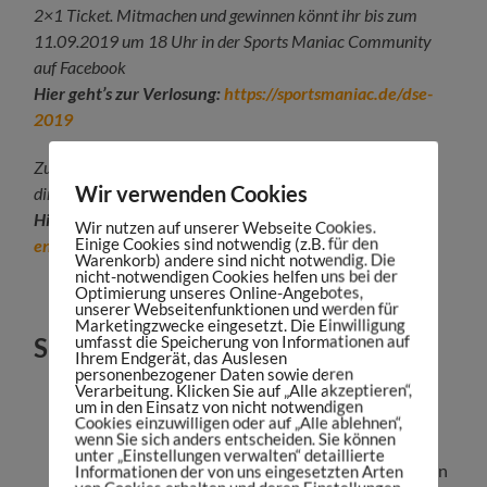
2×1 Ticket. Mitmachen und gewinnen könnt ihr bis zum
11.09.2019 um 18 Uhr in der Sports Maniac Community
auf Facebook
Hier geht’s zur Verlosung:
https://sportsmaniac.de/dse-
2019
Zudem könnt ihr mit dem Code „SportsManiacDSE19“
Wir verwenden Cookies
direkt 15% beim Ticketkauf sparen.
Hier geht’s zum Ticketkauf:
https://digital-sports-
Wir nutzen auf unserer Webseite Cookies.
Einige Cookies sind notwendig (z.B. für den
entertainment.de/anmeldung/
Warenkorb) andere sind nicht notwendig. Die
nicht-notwendigen Cookies helfen uns bei der
Optimierung unseres Online-Angebotes,
unserer Webseitenfunktionen und werden für
Marketingzwecke eingesetzt. Die Einwilligung
umfasst die Speicherung von Informationen auf
Shownotes:
Ihrem Endgerät, das Auslesen
personenbezogener Daten sowie deren
Shownotes unter:
Verarbeitung. Klicken Sie auf „Alle akzeptieren“,
um in den Einsatz von nicht notwendigen
https://sportsmaniac.de/episode148
Cookies einzuwilligen oder auf „Alle ablehnen“,
wenn Sie sich anders entscheiden. Sie können
Du benötigst Unterstützung bei deinem
unter „Einstellungen verwalten“ detaillierte
digitalen Marketing, willst einen Podcast starten
Informationen der von uns eingesetzten Arten