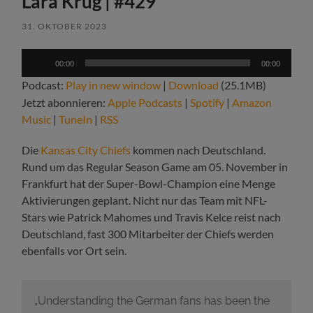
Lara Krug | #429
31. OKTOBER 2023
Audio-
00:00
00:00
Player
Podcast:
Play in new window
|
Download
(25.1MB)
Jetzt abonnieren:
Apple Podcasts
|
Spotify
|
Amazon
Music
|
TuneIn
|
RSS
Die
Kansas City Chiefs
kommen nach Deutschland.
Rund um das Regular Season Game am 05. November in
Frankfurt hat der Super-Bowl-Champion eine Menge
Aktivierungen geplant. Nicht nur das Team mit NFL-
Stars wie Patrick Mahomes und Travis Kelce reist nach
Deutschland, fast 300 Mitarbeiter der Chiefs werden
ebenfalls vor Ort sein.
„Understanding the German fans has been the