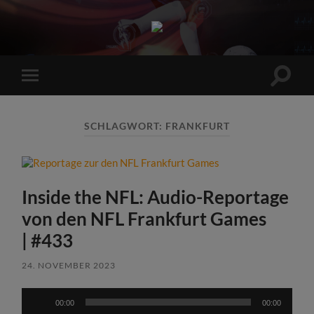
Sports
Maniac
Suchfe
Mobile-
ein-/a
Menü
ein-/ausblenden
SCHLAGWORT:
FRANKFURT
Inside the NFL: Audio-Reportage
von den NFL Frankfurt Games
| #433
24. NOVEMBER 2023
Audio-
00:00
00:00
Player