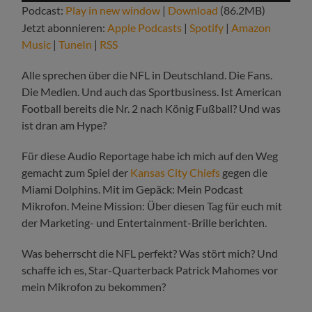
Podcast:
Play in new window
|
Download
(86.2MB)
Jetzt abonnieren:
Apple Podcasts
|
Spotify
|
Amazon
Music
|
TuneIn
|
RSS
Alle sprechen über die NFL in Deutschland. Die Fans.
Die Medien. Und auch das Sportbusiness. Ist American
Football bereits die Nr. 2 nach König Fußball? Und was
ist dran am Hype?
Für diese Audio Reportage habe ich mich auf den Weg
gemacht zum Spiel der
Kansas City Chiefs
gegen die
Miami Dolphins. Mit im Gepäck: Mein Podcast
Mikrofon. Meine Mission: Über diesen Tag für euch mit
der Marketing- und Entertainment-Brille berichten.
Was beherrscht die NFL perfekt? Was stört mich? Und
schaffe ich es, Star-Quarterback Patrick Mahomes vor
mein Mikrofon zu bekommen?