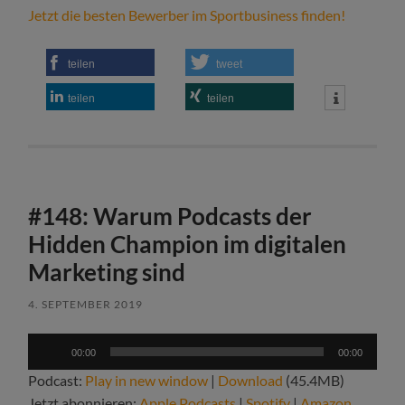
Jetzt die besten Bewerber im Sportbusiness finden!
teilen
tweet
teilen
teilen
#148: Warum Podcasts der
Hidden Champion im digitalen
Marketing sind
4. SEPTEMBER 2019
Audio-
00:00
00:00
Player
Podcast:
Play in new window
|
Download
(45.4MB)
Jetzt abonnieren:
Apple Podcasts
|
Spotify
|
Amazon