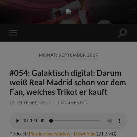
Sports
Maniac
Suchfe
Mobile-
ein-/a
Menü
ein-/ausblenden
MONAT:
SEPTEMBER 2017
#054: Galaktisch digital: Darum
weiß Real Madrid schon vor dem
Fan, welches Trikot er kauft
27. SEPTEMBER 2017
/
1 KOMMENTAR
Podcast:
Play in new window
|
Download
(21.7MB)