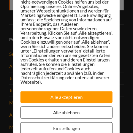
nicht-notwendigen Cookies helfen uns bei der
RSS
Optimierung unseres Online-Angebotes,
unserer Webseitenfunktionen und werden für
Marketingzwecke eingesetzt. Die Einwilligung
umfasst die Speicherung von Informationen auf
Ihrem Endgerät, das Auslesen
personenbezogener Daten sowie deren
Verarbeitung. Klicken Sie auf „Alle akzeptieren“,
um in den Einsatz von nicht notwendigen
PODCAST-ARCHIV
Cookies einzuwilligen oder auf „Alle ablehnen“,
wenn Sie sich anders entscheiden. Sie können
unter „Einstellungen verwalten“ detaillierte
September 2025
Informationen der von uns eingesetzten Arten
von Cookies erhalten und deren Einstellungen
aufrufen. Sie können die Einstellungen
August 2025
jederzeit aufrufen und Cookies auch
nachträglich jederzeit abwählen (z.B. in der
Datenschutzerklärung oder unten auf unserer
Juli 2025
Webseite).
Juni 2025
Alle akzeptieren
Mai 2025
Alle ablehnen
April 2025
März 2025
Einstellungen