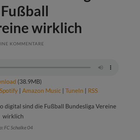
e Fußball
eine wirklich
EINE KOMMENTARE
nload
(38.9MB)
Spotify
|
Amazon Music
|
TuneIn
|
RSS
o: FC Schalke 04