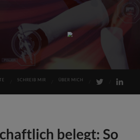
Sports
Maniac
TE
SCHREIB MIR
ÜBER MICH
haftlich belegt: So