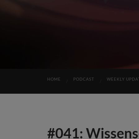
HOME
PODCAST
WEEKLY UPDA
#041: Wissensc