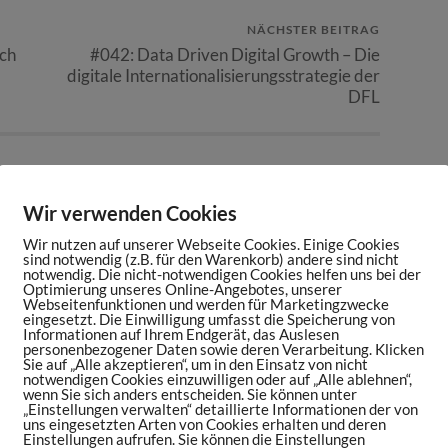
NÄCHSTER BEITRAG
ach
#042: Data Driven Digital Growth – Die
digitale Internationalisierungsstrategie der
DFL
Wir verwenden Cookies
mentar
Wir nutzen auf unserer Webseite Cookies. Einige Cookies
sind notwendig (z.B. für den Warenkorb) andere sind nicht
fentlicht.
Erforderliche Felder sind mit
*
markiert
notwendig. Die nicht-notwendigen Cookies helfen uns bei der
Optimierung unseres Online-Angebotes, unserer
Webseitenfunktionen und werden für Marketingzwecke
eingesetzt. Die Einwilligung umfasst die Speicherung von
Informationen auf Ihrem Endgerät, das Auslesen
personenbezogener Daten sowie deren Verarbeitung. Klicken
Sie auf „Alle akzeptieren“, um in den Einsatz von nicht
notwendigen Cookies einzuwilligen oder auf „Alle ablehnen“,
wenn Sie sich anders entscheiden. Sie können unter
„Einstellungen verwalten“ detaillierte Informationen der von
uns eingesetzten Arten von Cookies erhalten und deren
Einstellungen aufrufen. Sie können die Einstellungen