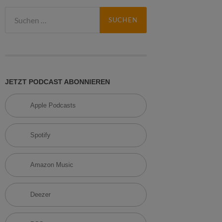
S
u
c
h
e
n
n
JETZT PODCAST ABONNIEREN
a
c
Apple Podcasts
h
:
Spotify
Amazon Music
Deezer