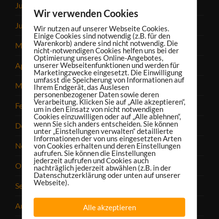
Juli 2025
Wir verwenden Cookies
Juni 2025
Wir nutzen auf unserer Webseite Cookies.
Einige Cookies sind notwendig (z.B. für den
Warenkorb) andere sind nicht notwendig. Die
Mai 2025
nicht-notwendigen Cookies helfen uns bei der
Optimierung unseres Online-Angebotes,
unserer Webseitenfunktionen und werden für
April 2025
Marketingzwecke eingesetzt. Die Einwilligung
umfasst die Speicherung von Informationen auf
März 2025
Ihrem Endgerät, das Auslesen
personenbezogener Daten sowie deren
Verarbeitung. Klicken Sie auf „Alle akzeptieren“,
Februar 2025
um in den Einsatz von nicht notwendigen
Cookies einzuwilligen oder auf „Alle ablehnen“,
wenn Sie sich anders entscheiden. Sie können
Dezember 2024
unter „Einstellungen verwalten“ detaillierte
Informationen der von uns eingesetzten Arten
November 2024
von Cookies erhalten und deren Einstellungen
aufrufen. Sie können die Einstellungen
jederzeit aufrufen und Cookies auch
Oktober 2024
nachträglich jederzeit abwählen (z.B. in der
Datenschutzerklärung oder unten auf unserer
Webseite).
September 2024
August 2024
Alle akzeptieren