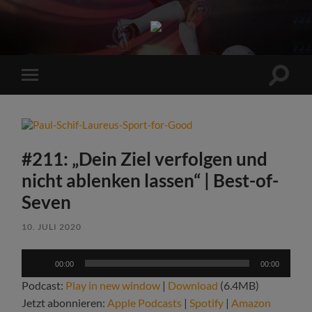
Sports
Maniac
Suchfe
Mobile-
ein-/a
Menü
ein-/ausblenden
#211: „Dein Ziel verfolgen und
nicht ablenken lassen“ | Best-of-
Seven
10. JULI 2020
Audio-
00:00
00:00
Player
Podcast:
Play in new window
|
Download
(6.4MB)
Jetzt abonnieren:
Apple Podcasts
|
Spotify
|
Amazon