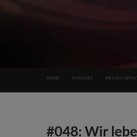
HOME
PODCAST
WEEKLY UPDA
#048: Wir leb