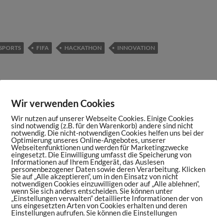
SPORTS
FIFA
HACKATHON
INNOVATION
NÄCHSTER BEITRAG
Wir verwenden Cookies
#049: Diese Sport-Tech Start-ups aus Israel
Wir nutzen auf unserer Webseite Cookies. Einige Cookies
werden die Sportwelt verändern
sind notwendig (z.B. für den Warenkorb) andere sind nicht
notwendig. Die nicht-notwendigen Cookies helfen uns bei der
Optimierung unseres Online-Angebotes, unserer
Webseitenfunktionen und werden für Marketingzwecke
eingesetzt. Die Einwilligung umfasst die Speicherung von
Informationen auf Ihrem Endgerät, das Auslesen
personenbezogener Daten sowie deren Verarbeitung. Klicken
Sie auf „Alle akzeptieren“, um in den Einsatz von nicht
mentar
notwendigen Cookies einzuwilligen oder auf „Alle ablehnen“,
wenn Sie sich anders entscheiden. Sie können unter
„Einstellungen verwalten“ detaillierte Informationen der von
uns eingesetzten Arten von Cookies erhalten und deren
fentlicht.
Erforderliche Felder sind mit
*
markiert
Einstellungen aufrufen. Sie können die Einstellungen