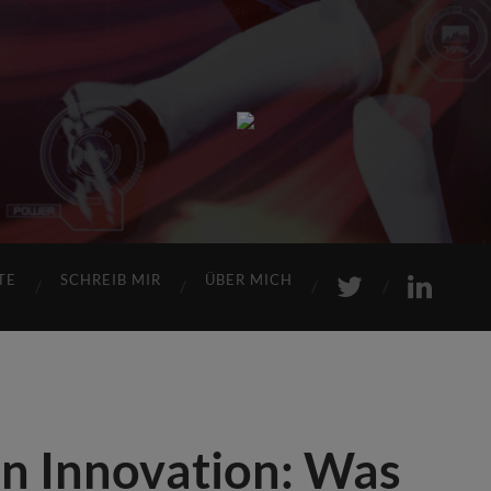
Sports
Maniac
TE
SCHREIB MIR
ÜBER MICH
en Innovation: Was