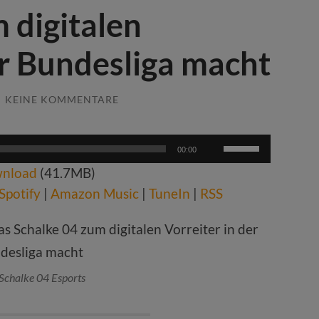
 digitalen
er Bundesliga macht
/
KEINE KOMMENTARE
Pfeiltasten
00:00
Hoch/Runter
nload
(41.7MB)
benutzen,
um
Spotify
|
Amazon Music
|
TuneIn
|
RSS
die
Lautstärke
zu
regeln.
 Schalke 04 Esports