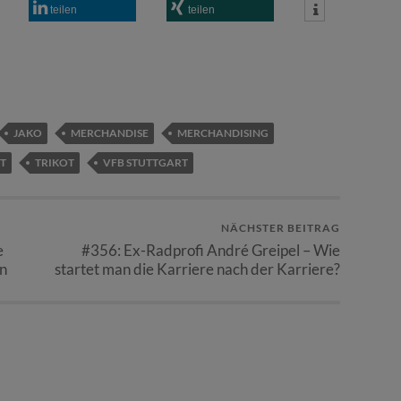
teilen
teilen
JAKO
MERCHANDISE
MERCHANDISING
T
TRIKOT
VFB STUTTGART
NÄCHSTER BEITRAG
e
#356: Ex-Radprofi André Greipel – Wie
en
startet man die Karriere nach der Karriere?