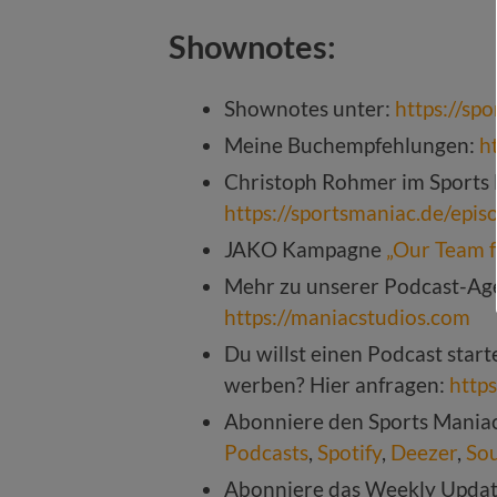
Shownotes:
Shownotes unter:
https://sp
Meine Buchempfehlungen:
h
Christoph Rohmer im Sports 
https://sportsmaniac.de/epi
JAKO Kampagne
„Our Team f
Mehr zu unserer Podcast-Age
https://maniacstudios.com
Du willst einen Podcast star
werben? Hier anfragen:
http
Abonniere den Sports Mania
Podcasts
,
Spotify
,
Deezer
,
So
Abonniere das Weekly Upda