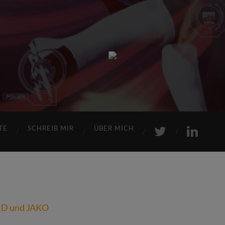
Sports
Maniac
TE
SCHREIB MIR
ÜBER MICH