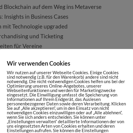
d Blockchain auf dem Weg ins Metaverse
 Insights in Business Cases
n mit Technologie upgraded
chandising und Ticketing
iten für Vereine
Wir verwenden Cookies
Wir nutzen auf unserer Webseite Cookies. Einige Cookies
sind notwendig (z.B. für den Warenkorb) andere sind nicht
 sind entschlossen, die Ukraine und den Frieden
notwendig. Die nicht-notwendigen Cookies helfen uns bei der
am setzen wir ein Zeichen.
Wer Gutes tun
Optimierung unseres Online-Angebotes, unserer
Webseitenfunktionen und werden für Marketingzwecke
etes Stand Up“ ans Herz.
eingesetzt. Die Einwilligung umfasst die Speicherung von
Informationen auf Ihrem Endgerät, das Auslesen
personenbezogener Daten sowie deren Verarbeitung. Klicken
ypeform.com/laces
Sie auf „Alle akzeptieren“, um in den Einsatz von nicht
notwendigen Cookies einzuwilligen oder auf „Alle ablehnen“,
wenn Sie sich anders entscheiden. Sie können unter
„Einstellungen verwalten“ detaillierte Informationen der von
uns eingesetzten Arten von Cookies erhalten und deren
Einstellungen aufrufen. Sie können die Einstellungen