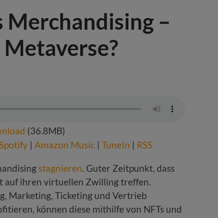
s Merchandising –
m Metaverse?
nload
(36.8MB)
Spotify
|
Amazon Music
|
TuneIn
|
RSS
handising
stagnieren
. Guter Zeitpunkt, dass
 auf ihren virtuellen Zwilling treffen.
, Marketing, Ticketing und Vertrieb
fitieren, können diese mithilfe von NFTs und