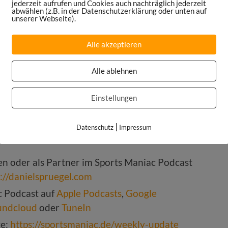
jederzeit aufrufen und Cookies auch nachträglich jederzeit
abwählen (z.B. in der Datenschutzerklärung oder unten auf
unserer Webseite).
Alle akzeptieren
ortsmaniac.de/episode355
ttps://sportsmaniac.de/books
Alle ablehnen
Maniac Podcast:
sode123
Einstellungen
or a better World“
|
Datenschutz
Impressum
ntur Maniac Studios:
ten oder als Partner im Sports Maniac Podcast
s://danielspruegel.com
c Podcast auf
Apple Podcasts
,
Google
undcloud
oder
TuneIn
te:
https://sportsmaniac.de/weekly-update