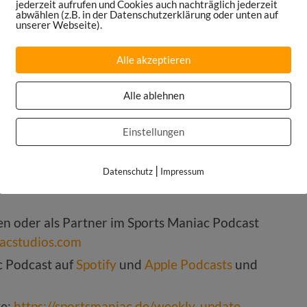
jederzeit aufrufen und Cookies auch nachträglich jederzeit
abwählen (z.B. in der Datenschutzerklärung oder unten auf
unserer Webseite).
Alle akzeptieren
Alle ablehnen
Einstellungen
ortsmaniac.de/episode455
ttps://sportsmaniac.de/books
|
Datenschutz
Impressum
ntur Maniac Studios:
ten oder als Partner im Sports Maniac Podcast
acstudios.com
c Podcast auf
Spotify
und
Apple Podcasts
und
te:
https://sportsmaniac.de/weekly-update