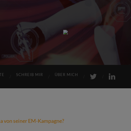
Sports
Maniac
TE
SCHREIB MIR
ÜBER MICH