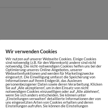
. Pünktlich zur Heim-EM startet Kickbase die
in einer Gruppe gegeneinander antreten und
Wir verwenden Cookies
e noch näher an den Spielen der Deutschen
Wir nutzen auf unserer Webseite Cookies. Einige Cookies
lden! Alle Infos findet ihr
sind notwendig (z.B. für den Warenkorb) andere sind nicht
notwendig. Die nicht-notwendigen Cookies helfen uns bei der
rtsmaniac
Optimierung unseres Online-Angebotes, unserer
Webseitenfunktionen und werden für Marketingzwecke
eingesetzt. Die Einwilligung umfasst die Speicherung von
Informationen auf Ihrem Endgerät, das Auslesen
personenbezogener Daten sowie deren Verarbeitung. Klicken
024 mit dabei sein? Überzeuge dich live von
Sie auf „Alle akzeptieren“, um in den Einsatz von nicht
notwendigen Cookies einzuwilligen oder auf „Alle ablehnen“,
ien. Als eine der wenigen Möglichkeiten gibt
wenn Sie sich anders entscheiden. Sie können unter
„Einstellungen verwalten“ detaillierte Informationen der von
2024:
https://www.2024-hospitality.com/
uns eingesetzten Arten von Cookies erhalten und deren
Einstellungen aufrufen. Sie können die Einstellungen