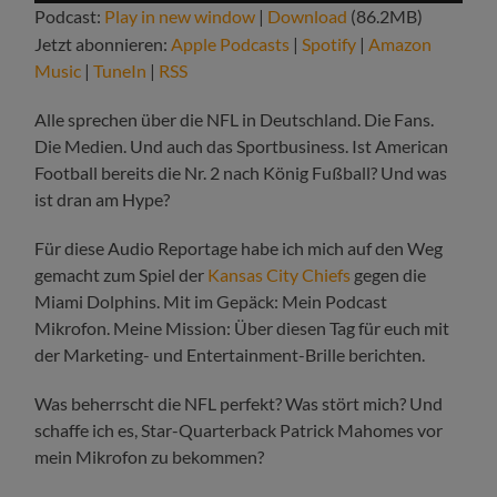
Podcast:
Play in new window
|
Download
(86.2MB)
Jetzt abonnieren:
Apple Podcasts
|
Spotify
|
Amazon
Music
|
TuneIn
|
RSS
Alle sprechen über die NFL in Deutschland. Die Fans.
Die Medien. Und auch das Sportbusiness. Ist American
Football bereits die Nr. 2 nach König Fußball? Und was
ist dran am Hype?
Für diese Audio Reportage habe ich mich auf den Weg
gemacht zum Spiel der
Kansas City Chiefs
gegen die
Miami Dolphins. Mit im Gepäck: Mein Podcast
Mikrofon. Meine Mission: Über diesen Tag für euch mit
der Marketing- und Entertainment-Brille berichten.
Was beherrscht die NFL perfekt? Was stört mich? Und
schaffe ich es, Star-Quarterback Patrick Mahomes vor
mein Mikrofon zu bekommen?