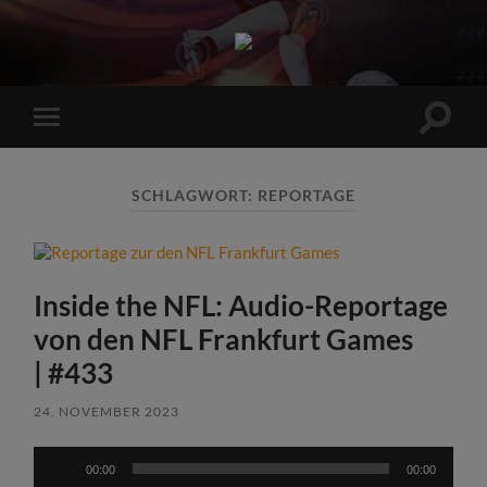
Sports
Maniac
Suchfe
Mobile-
ein-/a
Menü
ein-/ausblenden
SCHLAGWORT:
REPORTAGE
Inside the NFL: Audio-Reportage
von den NFL Frankfurt Games
| #433
24. NOVEMBER 2023
Audio-
00:00
00:00
Player