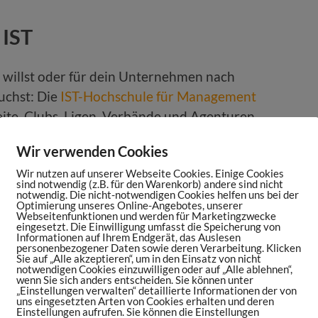
 IST
n willst oder für dein Unternehmen nach
uchst: Die
IST-Hochschule für Management
Seite. Clubs, Ligen, Verbände und Agenturen
dell, denn im Sportbusiness ist das IST als
Wir verwenden Cookies
(dualen) Studiengängen in allen Sportarten
Wir nutzen auf unserer Webseite Cookies. Einige Cookies
pielerberatung.
sind notwendig (z.B. für den Warenkorb) andere sind nicht
notwendig. Die nicht-notwendigen Cookies helfen uns bei der
Optimierung unseres Online-Angebotes, unserer
er*innen gibt’s jetzt
150 € Rabatt auf die
Webseitenfunktionen und werden für Marketingzwecke
eingesetzt. Die Einwilligung umfasst die Speicherung von
ung – ganz egal, ob du dich persönlich
Informationen auf Ihrem Endgerät, das Auslesen
rken willst.
personenbezogener Daten sowie deren Verarbeitung. Klicken
Sie auf „Alle akzeptieren“, um in den Einsatz von nicht
notwendigen Cookies einzuwilligen oder auf „Alle ablehnen“,
wenn Sie sich anders entscheiden. Sie können unter
 Marcel Schumacher hilft dir dabei gerne
„Einstellungen verwalten“ detaillierte Informationen der von
uns eingesetzten Arten von Cookies erhalten und deren
„Sports Maniac“
kontaktieren:
Einstellungen aufrufen. Sie können die Einstellungen