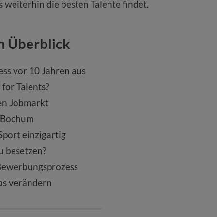
 weiterhin die besten Talente findet.
m Überblick
ess vor 10 Jahren aus
 for Talents?
en Jobmarkt
L Bochum
port einzigartig
u besetzen?
Bewerbungsprozess
bs verändern