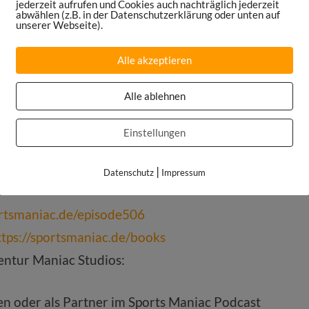
mschumacher@ist.de
jederzeit aufrufen und Cookies auch nachträglich jederzeit
abwählen (z.B. in der Datenschutzerklärung oder unten auf
unserer Webseite).
en gibt es auch auf der Website:
hule
Alle akzeptieren
Alle ablehnen
Einstellungen
|
Datenschutz
Impressum
ortsmaniac.de/episode506
ttps://sportsmaniac.de/books
ntur Maniac Studios:
ten oder als Partner im Sports Maniac Podcast