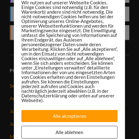
Wir nutzen auf unserer Webseite Cookies.
Einige Cookies sind notwendig (z.B. für den
Warenkorb) andere sind nicht notwendig. Die
Deezer
nicht-notwendigen Cookies helfen uns bei der
Optimierung unseres Online-Angebotes,
unserer Webseitenfunktionen und werden für
Marketingzwecke eingesetzt. Die Einwilligung
RSS
umfasst die Speicherung von Informationen auf
Ihrem Endgerät, das Auslesen
personenbezogener Daten sowie deren
Verarbeitung. Klicken Sie auf „Alle akzeptieren“,
um in den Einsatz von nicht notwendigen
Cookies einzuwilligen oder auf „Alle ablehnen“,
wenn Sie sich anders entscheiden. Sie können
unter „Einstellungen verwalten“ detaillierte
PODCAST-ARCHIV
Informationen der von uns eingesetzten Arten
von Cookies erhalten und deren Einstellungen
aufrufen. Sie können die Einstellungen
September 2025
jederzeit aufrufen und Cookies auch
nachträglich jederzeit abwählen (z.B. in der
Datenschutzerklärung oder unten auf unserer
August 2025
Webseite).
Juli 2025
Alle akzeptieren
Juni 2025
Alle ablehnen
Mai 2025