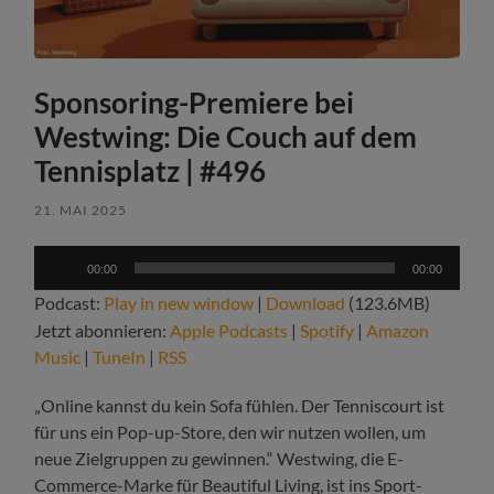
Sponsoring-Premiere bei
Westwing: Die Couch auf dem
Tennisplatz | #496
21. MAI 2025
Audio-
00:00
00:00
Player
Podcast:
Play in new window
|
Download
(123.6MB)
Jetzt abonnieren:
Apple Podcasts
|
Spotify
|
Amazon
Music
|
TuneIn
|
RSS
„Online kannst du kein Sofa fühlen. Der Tenniscourt ist
für uns ein Pop-up-Store, den wir nutzen wollen, um
neue Zielgruppen zu gewinnen.“ Westwing, die E-
Commerce-Marke für Beautiful Living, ist ins Sport-