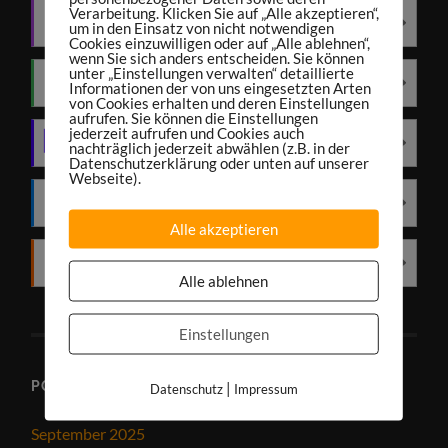
Verarbeitung. Klicken Sie auf „Alle akzeptieren“,
Apple Podcasts
um in den Einsatz von nicht notwendigen
Cookies einzuwilligen oder auf „Alle ablehnen“,
wenn Sie sich anders entscheiden. Sie können
unter „Einstellungen verwalten“ detaillierte
Spotify
Informationen der von uns eingesetzten Arten
von Cookies erhalten und deren Einstellungen
aufrufen. Sie können die Einstellungen
jederzeit aufrufen und Cookies auch
Amazon Music
nachträglich jederzeit abwählen (z.B. in der
Datenschutzerklärung oder unten auf unserer
Webseite).
Deezer
Alle akzeptieren
RSS
Alle ablehnen
Einstellungen
PODCAST-ARCHIV
|
Datenschutz
Impressum
September 2025