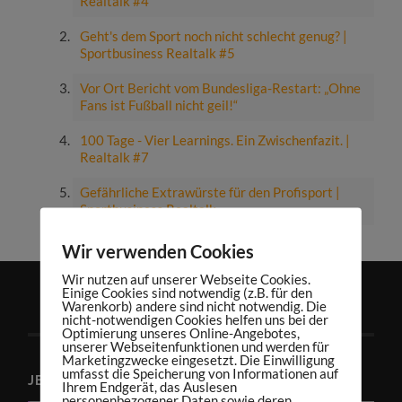
Realtalk #4
Geht's dem Sport noch nicht schlecht genug? |
Sportbusiness Realtalk #5
Vor Ort Bericht vom Bundesliga-Restart: „Ohne
Fans ist Fußball nicht geil!“
100 Tage - Vier Learnings. Ein Zwischenfazit. |
Realtalk #7
Gefährliche Extrawürste für den Profisport |
Sportbusiness Realtalk
Wir verwenden Cookies
Wir nutzen auf unserer Webseite Cookies.
Einige Cookies sind notwendig (z.B. für den
Warenkorb) andere sind nicht notwendig. Die
nicht-notwendigen Cookies helfen uns bei der
Optimierung unseres Online-Angebotes,
unserer Webseitenfunktionen und werden für
Marketingzwecke eingesetzt. Die Einwilligung
umfasst die Speicherung von Informationen auf
JETZT PODCAST ABONNIEREN
Ihrem Endgerät, das Auslesen
personenbezogener Daten sowie deren