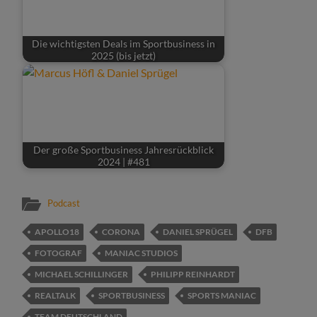
Die wichtigsten Deals im Sportbusiness in
2025 (bis jetzt)
Der große Sportbusiness Jahresrückblick
2024 | #481
Podcast
APOLLO18
CORONA
DANIEL SPRÜGEL
DFB
FOTOGRAF
MANIAC STUDIOS
MICHAEL SCHILLINGER
PHILIPP REINHARDT
REALTALK
SPORTBUSINESS
SPORTS MANIAC
TEAM DEUTSCHLAND