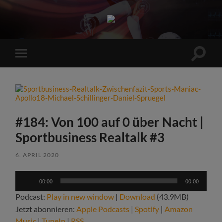
Sports
Maniac
Suchfe
Mobile-
ein-/a
Menü
ein-/ausblenden
#184: Von 100 auf 0 über Nacht |
Sportbusiness Realtalk #3
6. APRIL 2020
Audio-
00:00
00:00
Player
Podcast:
Play in new window
|
Download
(43.9MB)
Jetzt abonnieren:
Apple Podcasts
|
Spotify
|
Amazon
Music
|
TuneIn
|
RSS