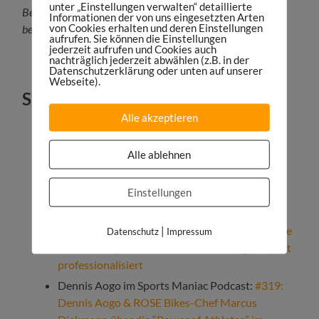
unter „Einstellungen verwalten“ detaillierte
Bereit für das Sprungbrett ins Sportbusiness? Jetzt direkt
Informationen der von uns eingesetzten Arten
von Cookies erhalten und deren Einstellungen
bewerben:
maniacstudios.com/jobs
aufrufen. Sie können die Einstellungen
jederzeit aufrufen und Cookies auch
nachträglich jederzeit abwählen (z.B. in der
Datenschutzerklärung oder unten auf unserer
Webseite).
Shownotes
Alle akzeptieren
Shownotes unter:
https://sportsmaniac.de/episode332
Alle ablehnen
Vernetze dich mit
Philipp Martin
auf LinkedIn
Einstellungen
Sicher dir den kostenlosen
Influencer-
Marketing-Trendreport 2022
|
Reachbird im Sports Maniac Podcast:
#025: Wie
Datenschutz
Impressum
Reachbird Sports Influencer Marketing im Sport
professionalisiert
Dennis Aogo im Sports Maniac Podcast:
#319:
Dennis Aogo & ROSE Bikes-Chef Marcus