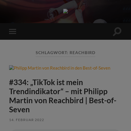
Sports
Maniac
Suchfe
Mobile-
ein-/a
Menü
ein-/ausblenden
SCHLAGWORT:
REACHBIRD
#334: „TikTok ist mein
Trendindikator“ – mit Philipp
Martin von Reachbird | Best-of-
Seven
14. FEBRUAR 2022