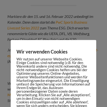
Markiere dir den 15. und 16. Februar 2022 unbedingt im
Kalender. Denn dann startet die
PwC Sports Business
Livecast Series 2022
zum Thema ESG.
Dich erwarten
renommierte Gäste wie die UEFA, DFL, VfL Wolfsburg,
Fortuna Düsseldorf, FC Play Fair! und die S20.
Jetzt kostenfrei anmelden:
https://sportsmaniac.de/livecast-
Wir verwenden Cookies
esg
Wir nutzen auf unserer Webseite Cookies.
(Anzeige)
Einige Cookies sind notwendig (z.B. für den
Warenkorb) andere sind nicht notwendig. Die
nicht-notwendigen Cookies helfen uns bei der
Optimierung unseres Online-Angebotes,
unserer Webseitenfunktionen und werden für
Marketingzwecke eingesetzt. Die Einwilligung
We want YOU! ? Zum nächstmöglichen Zeitpunkt suchen
umfasst die Speicherung von Informationen auf
Ihrem Endgerät, das Auslesen
wir zur Unterstützung unseres Teams einen
Account
personenbezogener Daten sowie deren
Verarbeitung. Klicken Sie auf „Alle akzeptieren“,
Manager (m/w/d)
in unserer Podcast-Agentur Maniac
um in den Einsatz von nicht notwendigen
Studios.
Cookies einzuwilligen oder auf „Alle ablehnen“,
wenn Sie sich anders entscheiden. Sie können