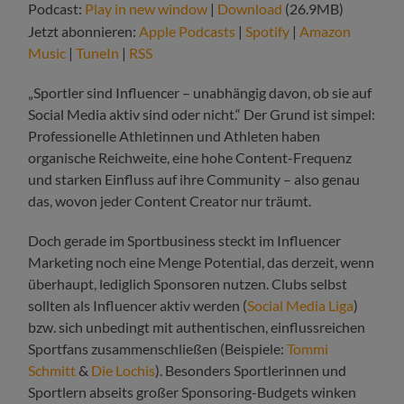
Podcast:
Play in new window
|
Download
(26.9MB)
Jetzt abonnieren:
Apple Podcasts
|
Spotify
|
Amazon
Music
|
TuneIn
|
RSS
„Sportler sind Influencer – unabhängig davon, ob sie auf
Social Media aktiv sind oder nicht.“ Der Grund ist simpel:
Professionelle Athletinnen und Athleten haben
organische Reichweite, eine hohe Content-Frequenz
und starken Einfluss auf ihre Community – also genau
das, wovon jeder Content Creator nur träumt.
Doch gerade im Sportbusiness steckt im Influencer
Marketing noch eine Menge Potential, das derzeit, wenn
überhaupt, lediglich Sponsoren nutzen. Clubs selbst
sollten als Influencer aktiv werden (
Social Media Liga
)
bzw. sich unbedingt mit authentischen, einflussreichen
Sportfans zusammenschließen (Beispiele:
Tommi
Schmitt
&
Die Lochis
). Besonders Sportlerinnen und
Sportlern abseits großer Sponsoring-Budgets winken