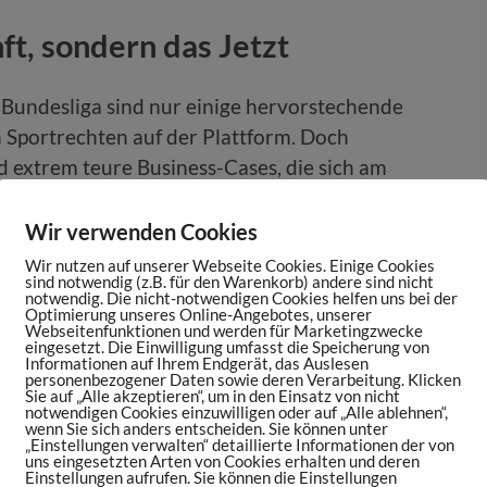
ft, sondern das Jetzt
e Bundesliga sind nur einige hervorstechende
n Sportrechten auf der Plattform. Doch
nd extrem teure Business-Cases, die sich am
ierlich kommen neue Rechte hinzu. Wir
ntscheidungsprozess dahinter und erfahren,
Wir verwenden Cookies
mensen Ausgaben refinanziert werden. Bei all
Wir nutzen auf unserer Webseite Cookies. Einige Cookies
sind notwendig (z.B. für den Warenkorb) andere sind nicht
lust welches Rechts würde wohl am meisten
notwendig. Die nicht-notwendigen Cookies helfen uns bei der
Optimierung unseres Online-Angebotes, unserer
Webseitenfunktionen und werden für Marketingzwecke
eingesetzt. Die Einwilligung umfasst die Speicherung von
Informationen auf Ihrem Endgerät, das Auslesen
personenbezogener Daten sowie deren Verarbeitung. Klicken
Sie auf „Alle akzeptieren“, um in den Einsatz von nicht
ich Sport leisten können. Wir möchten
notwendigen Cookies einzuwilligen oder auf „Alle ablehnen“,
wenn Sie sich anders entscheiden. Sie können unter
gen können.“
„Einstellungen verwalten“ detaillierte Informationen der von
uns eingesetzten Arten von Cookies erhalten und deren
Einstellungen aufrufen. Sie können die Einstellungen