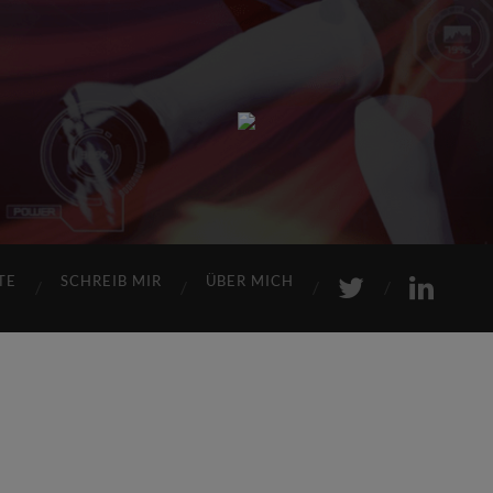
Sports
Maniac
TE
SCHREIB MIR
ÜBER MICH