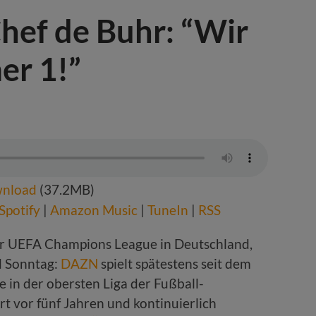
ef de Buhr: “Wir
er 1!”
nload
(37.2MB)
Spotify
|
Amazon Music
|
TuneIn
|
RSS
er UEFA Champions League in Deutschland,
d Sonntag:
DAZN
spielt spätestens seit dem
 in der obersten Liga der Fußball-
rt vor fünf Jahren und kontinuierlich