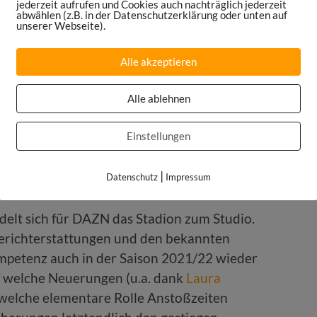
jederzeit aufrufen und Cookies auch nachträglich jederzeit
abwählen (z.B. in der Datenschutzerklärung oder unten auf
unserer Webseite).
ive-Sport konsumieren – nämlich immer und
iese Veränderung in deinem Konsumverhalten
Alle akzeptieren
Omnipräsenz von OTT kein Wunschtraum der
Alle ablehnen
alität. Wie passen daher die beiden gerade
dieser Business-Strategie?
Einstellungen
me. Changed.“
|
Datenschutz
Impressum
delt sich für DAZN das Stadion zum Studio.
erichterstattungen und den bekannten
mpetenz auch in der Saison 2021/22 wieder
f welche Neuerungen (u.a. dank
Laura
 welche elementare Rolle Anstoßzeiten