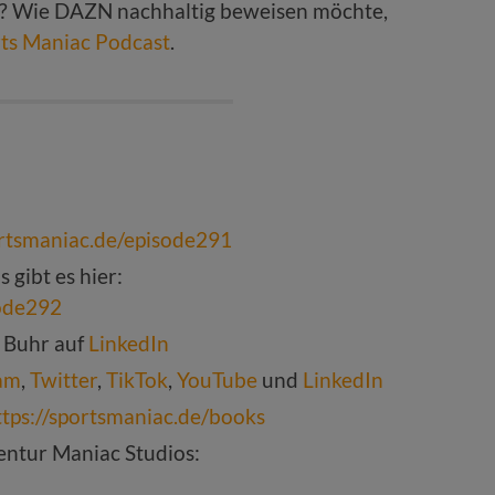
 Wie DAZN nachhaltig beweisen möchte,
ts Maniac Podcast
.
ortsmaniac.de/episode291
 gibt es hier:
sode292
 Buhr auf
LinkedIn
am
,
Twitter
,
TikTok
,
YouTube
und
LinkedIn
ttps://sportsmaniac.de/books
ntur Maniac Studios: