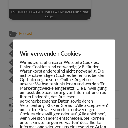
INFINITY LEAGUE bei DAZN: Was kann das
neue…
Podcast
360 GRAD VERMARKTUNG
BILD
BUNDESLIGA
Wir verwenden Cookies
BUNDESLIGA RECHTE
CARLI UNDERBERG
Wir nutzen auf unserer Webseite Cookies.
MEDIENRECHTE
MEDIENRECHTE-AUSSCHREIBUNG
Einige Cookies sind notwendig (z.B. für den
Warenkorb) andere sind nicht notwendig. Die
NIKOLAUS GLASMACHER
SPORTRECHTE
nicht-notwendigen Cookies helfen uns bei der
Optimierung unseres Online-Angebotes,
SPORTS MANIAC
SPORTS MANIAC PODCAST
unserer Webseitenfunktionen und werden für
Marketingzwecke eingesetzt. Die Einwilligung
umfasst die Speicherung von Informationen auf
Ihrem Endgerät, das Auslesen
VORHERIGER BEITRAG
personenbezogener Daten sowie deren
#284: „Reagiere nicht zu schnell“ – mit Jörn Harguth von
Verarbeitung. Klicken Sie auf „Alle akzeptieren“,
um in den Einsatz von nicht notwendigen
Alpecin | Best-of-Seven
Cookies einzuwilligen oder auf „Alle ablehnen“,
wenn Sie sich anders entscheiden. Sie können
unter „Einstellungen verwalten“ detaillierte
Informationen der von uns eingesetzten Arten
NÄCHSTER BEITRAG