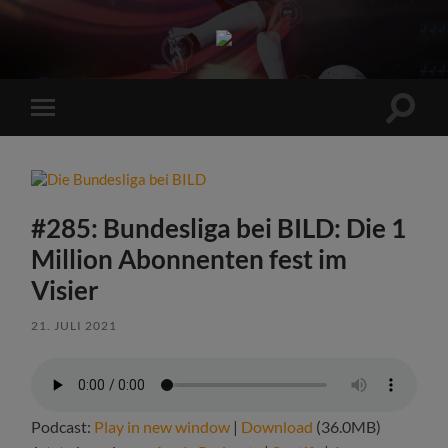
Sports
Maniac
Suchfe
Mobile-
ein-/a
Menü
ein-/ausblenden
#285: Bundesliga bei BILD: Die 1
Million Abonnenten fest im
Visier
21. JULI 2021
Podcast:
Play in new window
|
Download
(36.0MB)