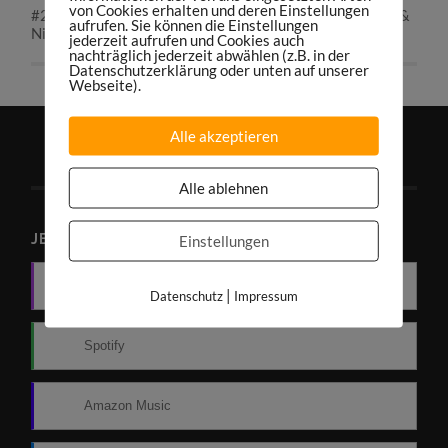
von Cookies erhalten und deren Einstellungen
#286: „Mit Vollgas kommt Erfolg“ – mit Carli Underberg &
aufrufen. Sie können die Einstellungen
Nikolaus Glasmacher von BILD | Best-of-Seven
jederzeit aufrufen und Cookies auch
nachträglich jederzeit abwählen (z.B. in der
Datenschutzerklärung oder unten auf unserer
Webseite).
Alle akzeptieren
Alle ablehnen
JETZT PODCAST ABONNIEREN
Einstellungen
Apple Podcasts
|
Datenschutz
Impressum
Spotify
Amazon Music