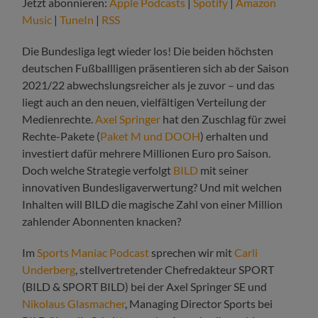
Jetzt abonnieren:
Apple Podcasts
|
Spotify
|
Amazon
Music
|
TuneIn
|
RSS
Die Bundesliga legt wieder los! Die beiden höchsten
deutschen Fußballligen präsentieren sich ab der Saison
2021/22 abwechslungsreicher als je zuvor – und das
liegt auch an den neuen, vielfältigen Verteilung der
Medienrechte.
Axel Springer
hat den Zuschlag für zwei
Rechte-Pakete (
Paket M und DOOH
) erhalten und
investiert dafür mehrere Millionen Euro pro Saison.
Doch welche Strategie verfolgt
BILD
mit seiner
innovativen Bundesligaverwertung? Und mit welchen
Inhalten will BILD die magische Zahl von einer Million
zahlender Abonnenten knacken?
Im
Sports Maniac Podcast
sprechen wir mit
Carli
Underberg
, stellvertretender Chefredakteur SPORT
(BILD & SPORT BILD) bei der Axel Springer SE und
Nikolaus Glasmacher
, Managing Director Sports bei