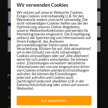
Spotify
Wir verwenden Cookies
Wir nutzen auf unserer Webseite Cookies.
Einige Cookies sind notwendig (z.B. für den
Amazon Music
Warenkorb) andere sind nicht notwendig. Die
nicht-notwendigen Cookies helfen uns bei der
Optimierung unseres Online-Angebotes,
unserer Webseitenfunktionen und werden für
Deezer
Marketingzwecke eingesetzt. Die Einwilligung
umfasst die Speicherung von Informationen auf
Ihrem Endgerät, das Auslesen
personenbezogener Daten sowie deren
RSS
Verarbeitung. Klicken Sie auf „Alle akzeptieren“,
um in den Einsatz von nicht notwendigen
Cookies einzuwilligen oder auf „Alle ablehnen“,
wenn Sie sich anders entscheiden. Sie können
unter „Einstellungen verwalten“ detaillierte
Informationen der von uns eingesetzten Arten
von Cookies erhalten und deren Einstellungen
aufrufen. Sie können die Einstellungen
PODCAST-ARCHIV
jederzeit aufrufen und Cookies auch
nachträglich jederzeit abwählen (z.B. in der
Datenschutzerklärung oder unten auf unserer
September 2025
Webseite).
August 2025
Alle akzeptieren
Juli 2025