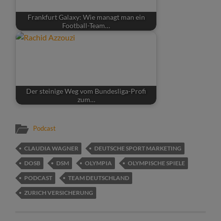
Frankfurt Galaxy: Wie managt man ein
Football-Team…
Der steinige Weg vom Bundesliga-Profi
zum…
Podcast
CLAUDIA WAGNER
DEUTSCHE SPORT MARKETING
DOSB
DSM
OLYMPIA
OLYMPISCHE SPIELE
PODCAST
TEAM DEUTSCHLAND
ZURICH VERSICHERUNG