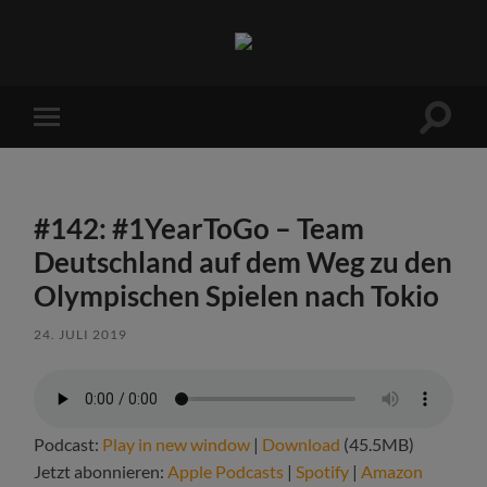
Sports
Maniac
Suchfe
Mobile-
ein-/a
Menü
ein-/ausblenden
#142: #1YearToGo – Team
Deutschland auf dem Weg zu den
Olympischen Spielen nach Tokio
24. JULI 2019
Podcast:
Play in new window
|
Download
(45.5MB)
Jetzt abonnieren:
Apple Podcasts
|
Spotify
|
Amazon