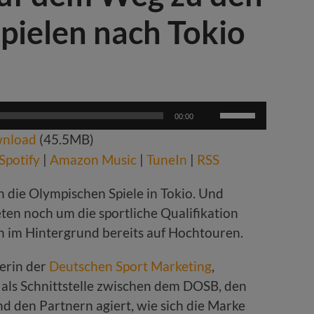
pielen nach Tokio
Pfeiltasten
00:00
Hoch/Runter
nload
(45.5MB)
benutzen,
um
Spotify
|
Amazon Music
|
TuneIn
|
RSS
die
Lautstärke
 die Olympischen Spiele in Tokio. Und
zu
ten noch um die sportliche Qualifikation
regeln.
n im Hintergrund bereits auf Hochtouren.
erin der
Deutschen Sport Marketing
,
 als Schnittstelle zwischen dem DOSB, den
 den Partnern agiert, wie sich die Marke