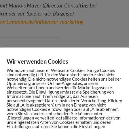
 mit Markus Mayer (Director Consulting bei
ründer von Spielerrat). (Anzeige)
sportsmaniac.de/influencer-marketing
Wir verwenden Cookies
Wir nutzen auf unserer Webseite Cookies. Einige Cookies
ortsmaniac.de/episode156
sind notwendig (z.B. für den Warenkorb) andere sind nicht
notwendig. Die nicht-notwendigen Cookies helfen uns bei der
rem Digital Audio & Voice Content Studio:
Optimierung unseres Online-Angebotes, unserer
Webseitenfunktionen und werden für Marketingzwecke
eingesetzt. Die Einwilligung umfasst die Speicherung von
Informationen auf Ihrem Endgerät, das Auslesen
von der Deutschen Sport Marketing:
personenbezogener Daten sowie deren Verarbeitung. Klicken
Sie auf „Alle akzeptieren“, um in den Einsatz von nicht
sode142
notwendigen Cookies einzuwilligen oder auf „Alle ablehnen“,
wenn Sie sich anders entscheiden. Sie können unter
ei deinem digitalen Marketing, willst einen
„Einstellungen verwalten“ detaillierte Informationen der von
uns eingesetzten Arten von Cookies erhalten und deren
tner im Sports Maniac Podcast werben? Hier
Einstellungen aufrufen. Sie können die Einstellungen