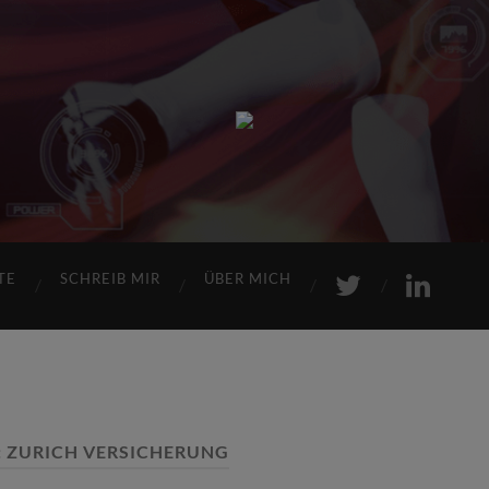
Sports
Maniac
TE
SCHREIB MIR
ÜBER MICH
:
ZURICH VERSICHERUNG