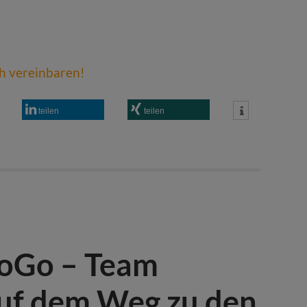
ch vereinbaren!
teilen
teilen
ToGo – Team
uf dem Weg zu den