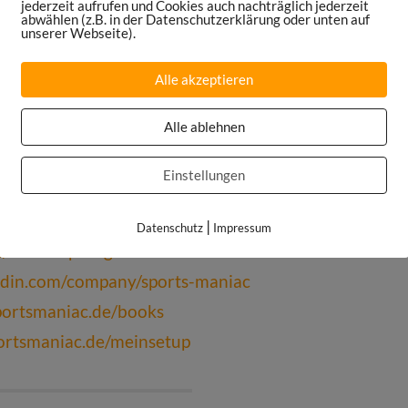
jederzeit aufrufen und Cookies auch nachträglich jederzeit
m
abwählen (z.B. in der Datenschutzerklärung oder unten auf
unserer Webseite).
c Podcast auf
Apple Podcasts
,
Google
undcloud
oder
TuneIn
Alle akzeptieren
te:
sportsmaniac.de/weekly-update
Alle ablehnen
Podcast:
sportsmaniac.de/bewertung
pe:
https://sportsmaniac.de/community
Einstellungen
k.com/sportsmaniacDE
am.com/danielspruegel
|
Datenschutz
Impressum
om/DanielSpruegel
edin.com/company/sports-maniac
portsmaniac.de/books
ortsmaniac.de/meinsetup