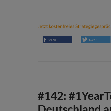
Jetzt kostenfreies Strategiegesprä
teilen
tweet
#142: #1Year
Deutschland a