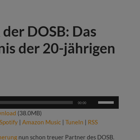
& der DOSB: Das
is der 20-jährigen
Pfeiltasten
00:00
Hoch/Runter
nload
(38.0MB)
benutzen,
um
Spotify
|
Amazon Music
|
TuneIn
|
RSS
die
Lautstärke
cherung
nun schon treuer Partner des DOSB.