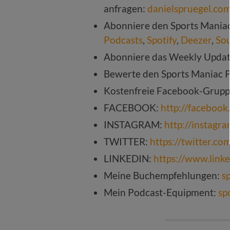
anfragen:
danielspruegel.co
Abonniere den Sports Mania
Podcasts
,
Spotify
,
Deezer
,
So
Abonniere das Weekly Upda
Bewerte den Sports Maniac 
Kostenfreie Facebook-Grup
FACEBOOK:
http://faceboo
INSTAGRAM:
http://instagr
TWITTER:
https://twitter.c
LINKEDIN:
https://www.link
Meine Buchempfehlungen:
s
Mein Podcast-Equipment:
sp