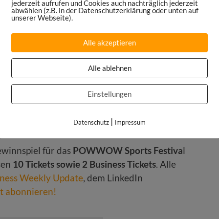
jederzeit aufrufen und Cookies auch nachträglich jederzeit
abwählen (z.B. in der Datenschutzerklärung oder unten auf
unserer Webseite).
Alle akzeptieren
Alle ablehnen
für das POWWOW Sports
Einstellungen
|
Datenschutz
Impressum
winnspiel für das
POWWOW Sports Festiva
l
osen
10 Tickets sowie 2 Business Tickets
. Alle
iness Weekly Update
, dem LinkedIn
zt abonnieren!