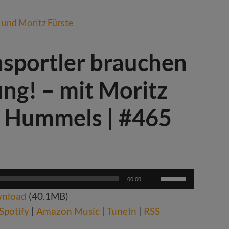
nsportler brauchen
ng! – mit Moritz
s Hummels | #465
Pfeiltasten
00:00
Hoch/Runter
nload
(40.1MB)
benutzen,
um
Spotify
|
Amazon Music
|
TuneIn
|
RSS
die