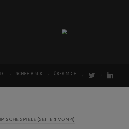
Sports
Maniac
TE
SCHREIB MIR
ÜBER MICH
PISCHE SPIELE
(SEITE 1 VON 4)