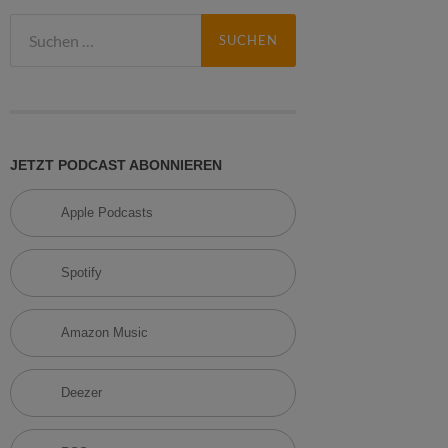
S
u
c
h
e
n
n
JETZT PODCAST ABONNIEREN
a
c
Apple Podcasts
h
:
Spotify
Amazon Music
Deezer