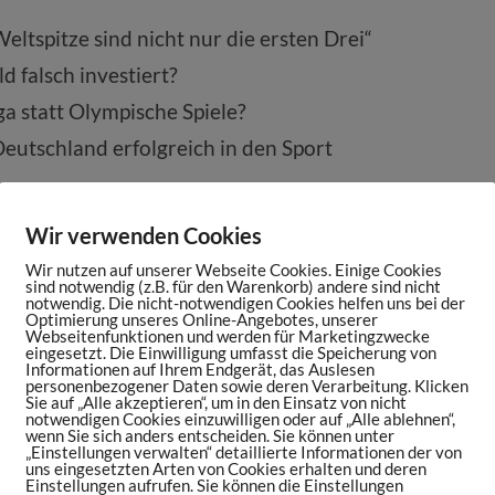
ltspitze sind nicht nur die ersten Drei“
 falsch investiert?
ga statt Olympische Spiele?
Deutschland erfolgreich in den Sport
, Sport zu treiben?
Wir verwenden Cookies
estival
Wir nutzen auf unserer Webseite Cookies. Einige Cookies
sind notwendig (z.B. für den Warenkorb) andere sind nicht
notwendig. Die nicht-notwendigen Cookies helfen uns bei der
Optimierung unseres Online-Angebotes, unserer
ts Maniac Podcast (2020)
Webseitenfunktionen und werden für Marketingzwecke
eingesetzt. Die Einwilligung umfasst die Speicherung von
Informationen auf Ihrem Endgerät, das Auslesen
personenbezogener Daten sowie deren Verarbeitung. Klicken
Sie auf „Alle akzeptieren“, um in den Einsatz von nicht
notwendigen Cookies einzuwilligen oder auf „Alle ablehnen“,
wenn Sie sich anders entscheiden. Sie können unter
„Einstellungen verwalten“ detaillierte Informationen der von
uns eingesetzten Arten von Cookies erhalten und deren
Einstellungen aufrufen. Sie können die Einstellungen