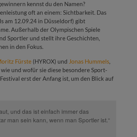
Lautstärke
ngewinnern kennst du den Namen?
zu
zenleistung oft an einem: Sichtbarkeit. Das
regeln.
s am 12.09.24 in Düsseldorf) gibt
mme. Außerhalb der Olympischen Spiele
d Sportler und stellt ihre Geschichten,
en in den Fokus.
oritz Fürste
(HYROX) und
Jonas Hummels
,
wie und wofür sie diese besondere Sport-
stival erst der Anfang ist, um den Blick auf
t, und das ist einfach immer das
 Star man sein kann, wenn man Sportler ist.“