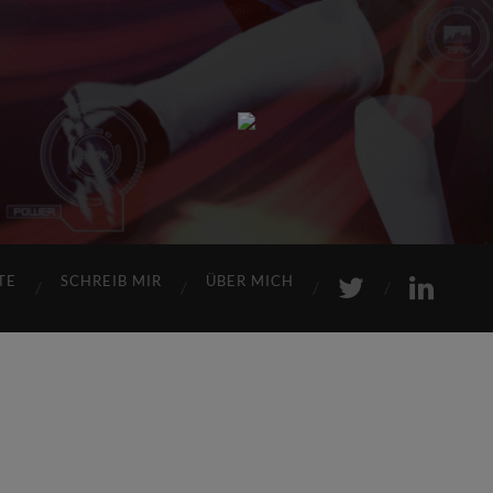
Sports
Maniac
TE
SCHREIB MIR
ÜBER MICH