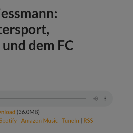
Viessmann:
ersport,
t und dem FC
nload
(36.0MB)
Spotify
|
Amazon Music
|
TuneIn
|
RSS