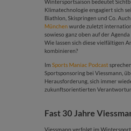
Wintersportsaison bedeutet Sichtb
Klimatechnologie engagiert sich se
Biathlon, Skispringen und Co. Auc
München
wurde zuletzt internatio
sowieso ganz oben auf der Agenda
Wie lassen sich diese vielfältigen 
kombinieren?
Im
Sports Maniac Podcast
sprechen
Sportsponsoring bei Viessmann, übe
Herausforderung, sich immer wiede
zukunftsorientierten Verantwortun
Fast 30 Jahre Viessma
Viessmann verfolgt im Wintersport