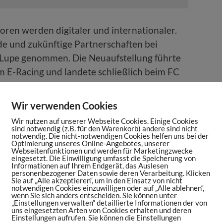
soren werden digitaler und internationaler.
e und zukünftige Partnerschaften bei
 Lupe genommen. Die Neuaufstellung führte
m E-Racing und landete schließlich beim FC
Wir verwenden Cookies
Wir nutzen auf unserer Webseite Cookies. Einige Cookies
ungen mit FC Bayern Legenden
sind notwendig (z.B. für den Warenkorb) andere sind nicht
notwendig. Die nicht-notwendigen Cookies helfen uns bei der
Optimierung unseres Online-Angebotes, unserer
Webseitenfunktionen und werden für Marketingzwecke
 deutschen Fußballclub, der zudem
eingesetzt. Die Einwilligung umfasst die Speicherung von
Informationen auf Ihrem Endgerät, das Auslesen
t ist, klingt erstmal alternativlos. Doch Georg
personenbezogener Daten sowie deren Verarbeitung. Klicken
oring lange strategische Entscheidungen
Sie auf „Alle akzeptieren“, um in den Einsatz von nicht
notwendigen Cookies einzuwilligen oder auf „Alle ablehnen“,
n einen Einblick, nach welchen rationalen
wenn Sie sich anders entscheiden. Sie können unter
„Einstellungen verwalten“ detaillierte Informationen der von
ch Viessmann für oder gegen ein Sponsoring
uns eingesetzten Arten von Cookies erhalten und deren
Einstellungen aufrufen. Sie können die Einstellungen