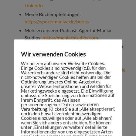
LinkedIn
Meine Buchempfehlungen:
https://sportsmaniac.de/books
Mehr zu unserer Podcast-Agentur Maniac
Studios:
https://maniacstudios.com
Du willst einen Podcast starten oder als Partner
Wir verwenden Cookies
im Sports Maniac Podcast werben? Hier
anfragen:
https://danielspruegel.com
Wir nutzen auf unserer Webseite Cookies.
Einige Cookies sind notwendig (z.B. für den
Abonniere den Sports Maniac Podcast auf
Apple
Warenkorb) andere sind nicht notwendig. Die
Podcasts
,
Google Podcasts
,
Spotify
,
Deezer
,
nicht-notwendigen Cookies helfen uns bei der
Optimierung unseres Online-Angebotes,
Soundcloud
oder
TuneIn
unserer Webseitenfunktionen und werden für
Marketingzwecke eingesetzt. Die Einwilligung
Abonniere das Weekly Update:
umfasst die Speicherung von Informationen auf
Ihrem Endgerät, das Auslesen
https://sportsmaniac.de/weekly-update
personenbezogener Daten sowie deren
Verarbeitung. Klicken Sie auf „Alle akzeptieren“,
Bewerte den Sports Maniac Podcast:
um in den Einsatz von nicht notwendigen
https://sportsmaniac.de/bewertung
Cookies einzuwilligen oder auf „Alle ablehnen“,
wenn Sie sich anders entscheiden. Sie können
Kostenfreie Facebook-Gruppe:
unter „Einstellungen verwalten“ detaillierte
Informationen der von uns eingesetzten Arten
https://sportsmaniac.de/community