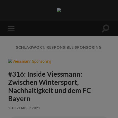
Sports
Maniac
Suchfe
Mobile-
ein-/a
Menü
ein-/ausblenden
SCHLAGWORT:
RESPONSIBLE SPONSORING
#316: Inside Viessmann:
Zwischen Wintersport,
Nachhaltigkeit und dem FC
Bayern
1. DEZEMBER 2021