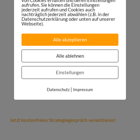
von Cookies erhalten und deren Einstellungen
aufrufen. Sie können die Einstellungen
FACEBOOK:
jederzeit aufrufen und Cookies auch
http://facebook.com/sportsmaniacDE
nachträglich jederzeit abwählen (z.B. in der
Datenschutzerklärung oder unten auf unserer
INSTAGRAM:
Webseite).
http://instagram.com/danielspruegel
TWITTER:
https://twitter.com/DanielSpruegel
Alle akzeptieren
LINKEDIN:
https://www.linkedin.com/company/sports-
Alle ablehnen
maniac
Mein Podcast-Equipment:
Einstellungen
https://sportsmaniac.de/meinsetup
|
Datenschutz
Impressum
Jetzt kostenfreies Strategiegespräch vereinbaren!