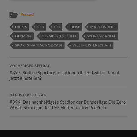
Podcast
DARTS
DFB
DFL
DOSB
MARCUS HÖFL
OLYMPIA
OLYMPISCHE SPIELE
SPORTS MANIAC
SPORTS MANIAC PODCAST
WELTMEISTERSCHAFT
VORHERIGER BEITRAG
#397: Sollten Sportorganisationen ihren Twitter-Kanal
jetzt einstellen?
NÄCHSTER BEITRAG
#399: Das nachhaltigste Stadion der Bundesliga: Die Zero
Waste Strategie der TSG Hoffenheim & PreZero