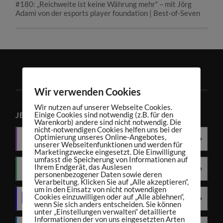
#180: „Reichweite ist keine Währung mehr“ – mit Jörg
Adami von der esports player foundation | Best-of-Seven
Wir verwenden Cookies
Wir nutzen auf unserer Webseite Cookies.
Einige Cookies sind notwendig (z.B. für den
JETZT PODCAST ABONNIEREN
Warenkorb) andere sind nicht notwendig. Die
nicht-notwendigen Cookies helfen uns bei der
Optimierung unseres Online-Angebotes,
Apple Podcasts
unserer Webseitenfunktionen und werden für
Marketingzwecke eingesetzt. Die Einwilligung
umfasst die Speicherung von Informationen auf
Ihrem Endgerät, das Auslesen
Spotify
personenbezogener Daten sowie deren
Verarbeitung. Klicken Sie auf „Alle akzeptieren“,
um in den Einsatz von nicht notwendigen
Cookies einzuwilligen oder auf „Alle ablehnen“,
Amazon Music
wenn Sie sich anders entscheiden. Sie können
unter „Einstellungen verwalten“ detaillierte
Informationen der von uns eingesetzten Arten