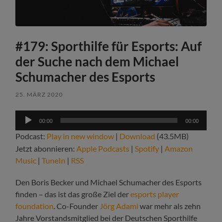
#179: Sporthilfe für Esports: Auf
der Suche nach dem Michael
Schumacher des Esports
25. MÄRZ 2020
Audio-
00:00
00:00
Player
Podcast:
Play in new window
|
Download
(43.5MB)
Jetzt abonnieren:
Apple Podcasts
|
Spotify
|
Amazon
Music
|
TuneIn
|
RSS
Den Boris Becker und Michael Schumacher des Esports
finden – das ist das große Ziel der
esports player
foundation
. Co-Founder
Jörg Adami
war mehr als zehn
Jahre Vorstandsmitglied bei der Deutschen Sporthilfe