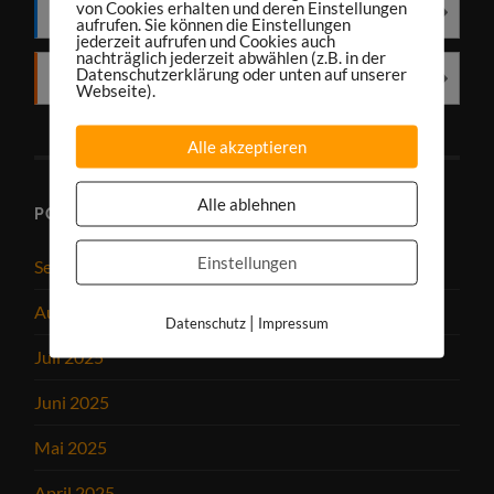
von Cookies erhalten und deren Einstellungen
Deezer
aufrufen. Sie können die Einstellungen
jederzeit aufrufen und Cookies auch
nachträglich jederzeit abwählen (z.B. in der
Datenschutzerklärung oder unten auf unserer
RSS
Webseite).
Alle akzeptieren
Alle ablehnen
PODCAST-ARCHIV
Einstellungen
September 2025
August 2025
|
Datenschutz
Impressum
Juli 2025
Juni 2025
Mai 2025
April 2025