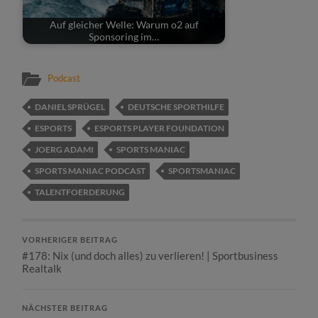
Auf gleicher Welle: Warum o2 auf
Sponsoring im…
Podcast
DANIEL SPRÜGEL
DEUTSCHE SPORTHILFE
ESPORTS
ESPORTS PLAYER FOUNDATION
JOERG ADAMI
SPORTS MANIAC
SPORTS MANIAC PODCAST
SPORTSMANIAC
TALENTFOERDERUNG
VORHERIGER BEITRAG
#178: Nix (und doch alles) zu verlieren! | Sportbusiness
Realtalk
NÄCHSTER BEITRAG