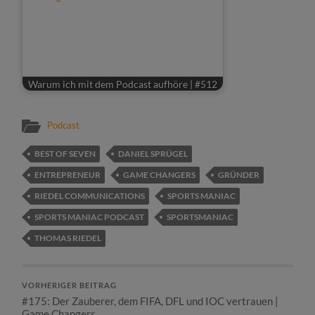
Warum ich mit dem Podcast aufhöre | #512
Podcast
BEST OF SEVEN
DANIEL SPRÜGEL
ENTREPRENEUR
GAME CHANGERS
GRÜNDER
RIEDEL COMMUNICATIONS
SPORTS MANIAC
SPORTS MANIAC PODCAST
SPORTSMANIAC
THOMAS RIEDEL
VORHERIGER BEITRAG
#175: Der Zauberer, dem FIFA, DFL und IOC vertrauen |
Game Changers