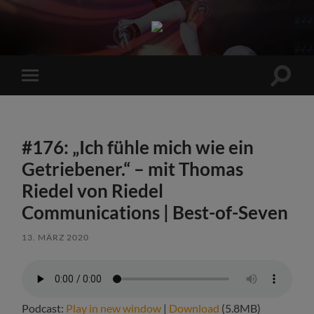
Sports
Maniac
Suchfe
Mobile-
ein-/a
Menü
ein-/ausblenden
#176: „Ich fühle mich wie ein
Getriebener.“ – mit Thomas
Riedel von Riedel
Communications | Best-of-Seven
13. MÄRZ 2020
Podcast:
Play in new window
|
Download
(5.8MB)