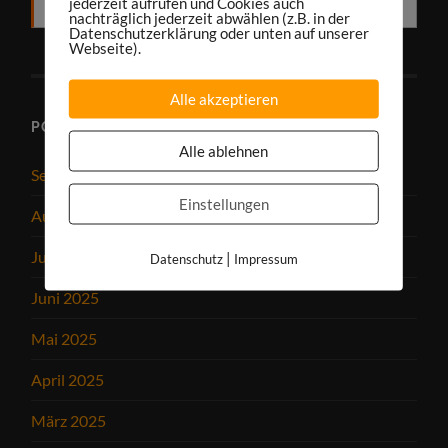
jederzeit aufrufen und Cookies auch
RSS
nachträglich jederzeit abwählen (z.B. in der
Datenschutzerklärung oder unten auf unserer
Webseite).
Alle akzeptieren
PODCAST-ARCHIV
Alle ablehnen
September 2025
Einstellungen
August 2025
Juli 2025
|
Datenschutz
Impressum
Juni 2025
Mai 2025
April 2025
März 2025