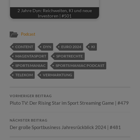
2 Jahre Dyn: Reichweiten, KI und neue
Investoren | #501
Podcast
CONTENT
DYN
EURO 2024
KI
MAGENTASPORT
SPORTRECHTE
SPORTS MANIAC
SPORTS MANIAC PODCAST
TELEKOM
VERMARKTUNG
VORHERIGER BEITRAG
Pluto TV: Der Rising Star im Sport Streaming Game | #479
NÄCHSTER BEITRAG
Der große Sportbusiness Jahresrückblick 2024 | #481