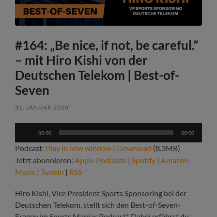
#164: „Be nice, if not, be careful.”
– mit Hiro Kishi von der
Deutschen Telekom | Best-of-
Seven
31. JANUAR 2020
Audio-
00:00
00:00
Player
Podcast:
Play in new window
|
Download
(8.3MB)
Jetzt abonnieren:
Apple Podcasts
|
Spotify
|
Amazon
Music
|
TuneIn
|
RSS
Hiro Kishi, Vice President Sports Sponsoring bei der
Deutschen Telekom, stellt sich den Best-of-Seven-
Fragen im Sports Maniac Podcast*. Dabei erfährst du,