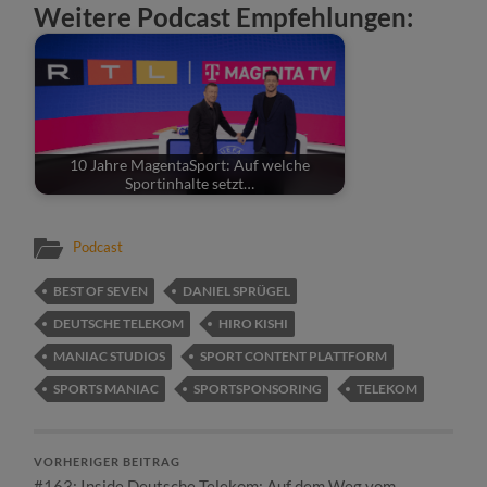
Weitere Podcast Empfehlungen:
10 Jahre MagentaSport: Auf welche
Sportinhalte setzt…
Podcast
BEST OF SEVEN
DANIEL SPRÜGEL
DEUTSCHE TELEKOM
HIRO KISHI
MANIAC STUDIOS
SPORT CONTENT PLATTFORM
SPORTS MANIAC
SPORTSPONSORING
TELEKOM
VORHERIGER BEITRAG
#163: Inside Deutsche Telekom: Auf dem Weg vom