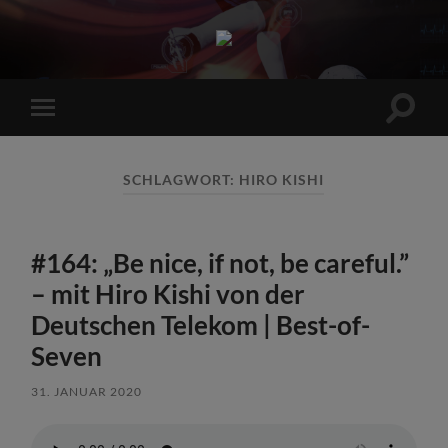
Sports
Maniac
Suchfe
Mobile-
ein-/a
Menü
ein-/ausblenden
SCHLAGWORT:
HIRO KISHI
#164: „Be nice, if not, be careful.”
– mit Hiro Kishi von der
Deutschen Telekom | Best-of-
Seven
31. JANUAR 2020