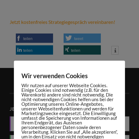
Jetzt kostenfreies Strategiegespräch vereinbaren!
teilen
tweet
teilen
teilen
Wir verwenden Cookies
Wir nutzen auf unserer Webseite Cookies.
Einige Cookies sind notwendig (z.B. für den
Warenkorb) andere sind nicht notwendig. Die
nicht-notwendigen Cookies helfen uns bei der
Optimierung unseres Online-Angebotes,
unserer Webseitenfunktionen und werden für
JETZT PODCAST ABONNIEREN
Marketingzwecke eingesetzt. Die Einwilligung
umfasst die Speicherung von Informationen auf
Ihrem Endgerät, das Auslesen
Apple Podcasts
personenbezogener Daten sowie deren
Verarbeitung. Klicken Sie auf „Alle akzeptieren“,
um in den Einsatz von nicht notwendigen