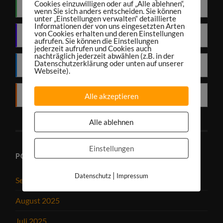
Cookies einzuwilligen oder auf „Alle ablehnen“,
Spotify
wenn Sie sich anders entscheiden. Sie können
unter „Einstellungen verwalten“ detaillierte
Informationen der von uns eingesetzten Arten
von Cookies erhalten und deren Einstellungen
Amazon Music
aufrufen. Sie können die Einstellungen
jederzeit aufrufen und Cookies auch
nachträglich jederzeit abwählen (z.B. in der
Datenschutzerklärung oder unten auf unserer
Deezer
Webseite).
Alle akzeptieren
RSS
Alle ablehnen
Einstellungen
PODCAST-ARCHIV
|
Datenschutz
Impressum
September 2025
August 2025
Juli 2025