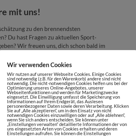
re mit uns!
nschätzung zu den brennendsten
n? Du hast Fragen zu aktuellen Sport-
ben? Wir freuen uns, dich schon bald im
hricht aufnehmen!
Wir verwenden Cookies
Wir nutzen auf unserer Webseite Cookies. Einige Cookies
sind notwendig (z.B. für den Warenkorb) andere sind nicht
notwendig. Die nicht-notwendigen Cookies helfen uns bei der
Optimierung unseres Online-Angebotes, unserer
Webseitenfunktionen und werden für Marketingzwecke
eingesetzt. Die Einwilligung umfasst die Speicherung von
Informationen auf Ihrem Endgerät, das Auslesen
personenbezogener Daten sowie deren Verarbeitung. Klicken
Sie auf „Alle akzeptieren“, um in den Einsatz von nicht
notwendigen Cookies einzuwilligen oder auf „Alle ablehnen“,
wenn Sie sich anders entscheiden. Sie können unter
„Einstellungen verwalten“ detaillierte Informationen der von
uns eingesetzten Arten von Cookies erhalten und deren
Einstellungen aufrufen. Sie können die Einstellungen