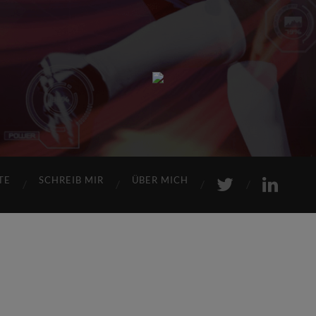
Sports
Maniac
TE
SCHREIB MIR
ÜBER MICH