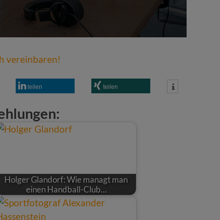
ch vereinbaren!
teilen
teilen
ehlungen:
Holger Glandorf: Wie managt man
einen Handball-Club…