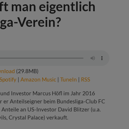
t man eigentlich
iga-Verein?
nload
(29.8MB)
Spotify
|
Amazon Music
|
TuneIn
|
RSS
 und Investor Marcus Höfl im Jahr 2016
r er Anteilseigner beim Bundesliga-Club FC
 Anteile an US-Investor David Blitzer (u.a.
ls, Crystal Palace) verkauft.