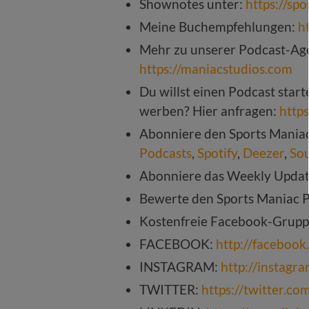
Shownotes unter:
https://sp
Meine Buchempfehlungen:
h
Mehr zu unserer Podcast-Age
https://maniacstudios.com
Du willst einen Podcast star
werben? Hier anfragen:
http
Abonniere den Sports Mania
Podcasts
,
Spotify
,
Deezer
,
So
Abonniere das Weekly Upda
Bewerte den Sports Maniac 
Kostenfreie Facebook-Grup
FACEBOOK:
http://faceboo
INSTAGRAM:
http://instagr
TWITTER:
https://twitter.c