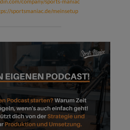
edin.com/company/sports-maniac
tps://sportsmaniac.de/meinsetup