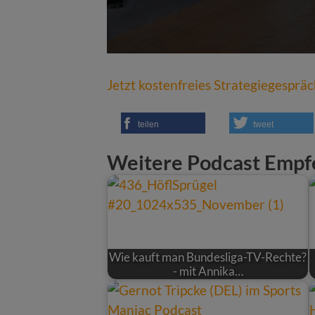
Jetzt kostenfreies Strategiegesprä
teilen
tweet
Weitere Podcast Empf
Wie kauft man Bundesliga-TV-Rechte?
- mit Annika…