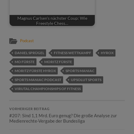
Magnus Carlsen's nächster Coup: Wie
Freestyle Chess…
Podcast
DANIEL SPRÜGEL
FITNESS WETTKAMPF
HYROX
MO FÜRSTE
MORITZ FÜRSTE
MORITZ FÜRSTE HYROX
SPORTS MANIAC
SPORTS MANIAC PODCAST
UPSOLUT SPORTS
VIRUTAL CHAMPIONSHIPS OF FITNESS
VORHERIGER BEITRAG
#207: Sind 1,1 Mrd. Euro genug? Die große Analyse zur
Medienrechte-Vergabe der Bundesliga