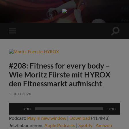
Sports
Maniac
Suchfe
Mobile-
ein-/a
Menü
ein-/ausblenden
#208: Fitness for every body –
Wie Moritz Fürste mit HYROX
den Fitnessmarkt aufmischt
1. JULI 2020
Audio-
00:00
00:00
Player
Podcast:
Play in new window
|
Download
(41.4MB)
Jetzt abonnieren:
Apple Podcasts
|
Spotify
|
Amazon