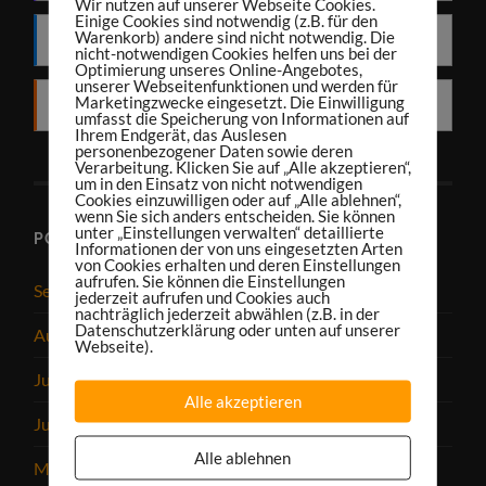
Wir nutzen auf unserer Webseite Cookies.
Einige Cookies sind notwendig (z.B. für den
Warenkorb) andere sind nicht notwendig. Die
Deezer
nicht-notwendigen Cookies helfen uns bei der
Optimierung unseres Online-Angebotes,
unserer Webseitenfunktionen und werden für
Marketingzwecke eingesetzt. Die Einwilligung
RSS
umfasst die Speicherung von Informationen auf
Ihrem Endgerät, das Auslesen
personenbezogener Daten sowie deren
Verarbeitung. Klicken Sie auf „Alle akzeptieren“,
um in den Einsatz von nicht notwendigen
Cookies einzuwilligen oder auf „Alle ablehnen“,
wenn Sie sich anders entscheiden. Sie können
unter „Einstellungen verwalten“ detaillierte
PODCAST-ARCHIV
Informationen der von uns eingesetzten Arten
von Cookies erhalten und deren Einstellungen
aufrufen. Sie können die Einstellungen
September 2025
jederzeit aufrufen und Cookies auch
nachträglich jederzeit abwählen (z.B. in der
Datenschutzerklärung oder unten auf unserer
August 2025
Webseite).
Juli 2025
Alle akzeptieren
Juni 2025
Alle ablehnen
Mai 2025