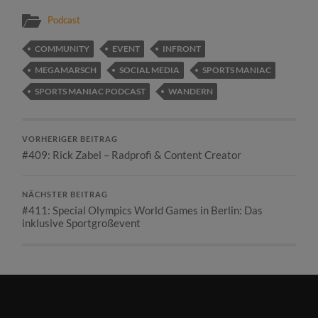
Podcast
COMMUNITY
EVENT
INFRONT
MEGAMARSCH
SOCIAL MEDIA
SPORTS MANIAC
SPORTS MANIAC PODCAST
WANDERN
VORHERIGER BEITRAG
#409: Rick Zabel – Radprofi & Content Creator
NÄCHSTER BEITRAG
#411: Special Olympics World Games in Berlin: Das
inklusive Sportgroßevent