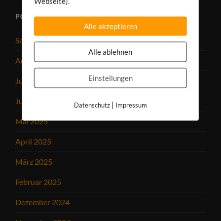
Webseite).
PODCAST-ARCHIV
Alle akzeptieren
September 2025
Alle ablehnen
August 2025
Einstellungen
Juli 2025
Juni 2025
|
Datenschutz
Impressum
Mai 2025
April 2025
März 2025
Februar 2025
Dezember 2024