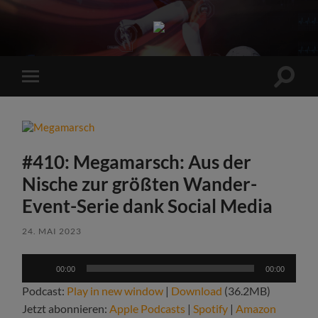
Sports
Maniac
Suchfe
Mobile-
ein-/a
Menü
ein-/ausblenden
#410: Megamarsch: Aus der
Nische zur größten Wander-
Event-Serie dank Social Media
24. MAI 2023
Audio-
00:00
00:00
Player
Podcast:
Play in new window
|
Download
(36.2MB)
Jetzt abonnieren:
Apple Podcasts
|
Spotify
|
Amazon