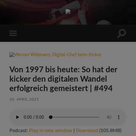
Sports
Maniac
Suchfe
Mobile-
ein-/a
Menü
ein-/ausblenden
Von 1997 bis heute: So hat der
kicker den digitalen Wandel
erfolgreich gemeistert | #494
30. APRIL 2025
Podcast:
Play in new window
|
Download
(105.8MB)