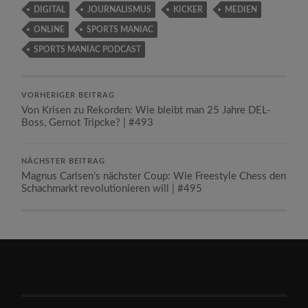
DIGITAL
JOURNALISMUS
KICKER
MEDIEN
ONLINE
SPORTS MANIAC
SPORTS MANIAC PODCAST
VORHERIGER BEITRAG
Von Krisen zu Rekorden: Wie bleibt man 25 Jahre DEL-
Boss, Gernot Tripcke? | #493
NÄCHSTER BEITRAG
Magnus Carlsen’s nächster Coup: Wie Freestyle Chess den
Schachmarkt revolutionieren will | #495