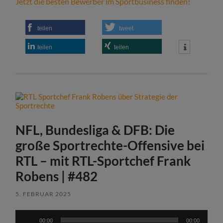
Jetzt die besten Bewerber im Sportbusiness finden!
teilen
tweet
teilen
teilen
NFL, Bundesliga & DFB: Die
große Sportrechte-Offensive bei
RTL – mit RTL-Sportchef Frank
Robens | #482
5. FEBRUAR 2025
Audio-
00:00
00:00