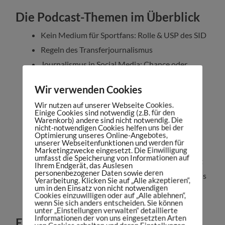
Die Podcast-Themen im Überblick
Kein Medium für Sportfans: Rolle & USP des SID
Regeln des Transferjournalismus
Journalismus in Social Media: Chance oder
Gefahr?
Wir verwenden Cookies
Geschäftsmodell der SID: Abo-Modelle & Co.
Wir nutzen auf unserer Webseite Cookies.
Was macht SID Marketing?
Einige Cookies sind notwendig (z.B. für den
Print, Podcast, Video: Welche Kanäle haben
Warenkorb) andere sind nicht notwendig. Die
nicht-notwendigen Cookies helfen uns bei der
welches Potential?
Optimierung unseres Online-Angebotes,
unserer Webseitenfunktionen und werden für
Was einen gute Sportjournalisten ausmacht
Marketingzwecke eingesetzt. Die Einwilligung
umfasst die Speicherung von Informationen auf
Wie KI im Redaktionsalltag zum Einsatz kommt
Ihrem Endgerät, das Auslesen
personenbezogener Daten sowie deren
Ausblick: Transformation des Sportjournalismus
Verarbeitung. Klicken Sie auf „Alle akzeptieren“,
um in den Einsatz von nicht notwendigen
Cookies einzuwilligen oder auf „Alle ablehnen“,
wenn Sie sich anders entscheiden. Sie können
unter „Einstellungen verwalten“ detaillierte
Informationen der von uns eingesetzten Arten
Euer Zugang zur Sportbusiness