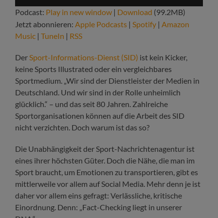
Player
Podcast:
Play in new window
|
Download
(99.2MB)
Jetzt abonnieren:
Apple Podcasts
|
Spotify
|
Amazon
Music
|
TuneIn
|
RSS
Der
Sport-Informations-Dienst (SID)
ist kein Kicker,
keine Sports Illustrated oder ein vergleichbares
Sportmedium. „Wir sind der Dienstleister der Medien in
Deutschland. Und wir sind in der Rolle unheimlich
glücklich.“ – und das seit 80 Jahren. Zahlreiche
Sportorganisationen können auf die Arbeit des SID
nicht verzichten. Doch warum ist das so?
Die Unabhängigkeit der Sport-Nachrichtenagentur ist
eines ihrer höchsten Güter. Doch die Nähe, die man im
Sport braucht, um Emotionen zu transportieren, gibt es
mittlerweile vor allem auf Social Media. Mehr denn je ist
daher vor allem eins gefragt: Verlässliche, kritische
Einordnung. Denn: „Fact-Checking liegt in unserer