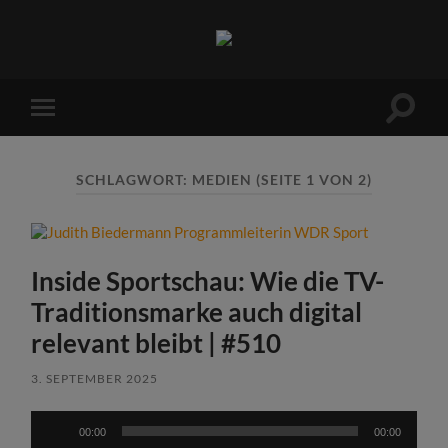
Sports
Maniac
Suchfe
Mobile-
ein-/a
Menü
ein-/ausblenden
SCHLAGWORT:
MEDIEN
(SEITE 1 VON 2)
Inside Sportschau: Wie die TV-
Traditionsmarke auch digital
relevant bleibt | #510
3. SEPTEMBER 2025
Audio-
00:00
00:00
Player