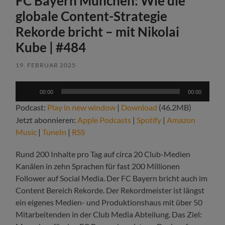
FC Bayern München: Wie die
globale Content-Strategie
Rekorde bricht – mit Nikolai
Kube | #484
19. FEBRUAR 2025
Audio-
00:00
00:00
Player
Podcast:
Play in new window
|
Download
(46.2MB)
Jetzt abonnieren:
Apple Podcasts
|
Spotify
|
Amazon
Music
|
TuneIn
|
RSS
Rund 200 Inhalte pro Tag auf circa 20 Club-Medien
Kanälen in zehn Sprachen für fast 200 Millionen
Follower auf Social Media. Der FC Bayern bricht auch im
Content Bereich Rekorde. Der Rekordmeister ist längst
ein eigenes Medien- und Produktionshaus mit über 50
Mitarbeitenden in der Club Media Abteilung. Das Ziel: