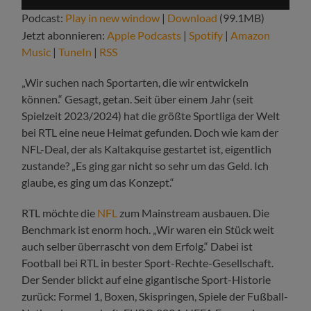
Player
Podcast:
Play in new window
|
Download
(99.1MB)
Jetzt abonnieren:
Apple Podcasts
|
Spotify
|
Amazon
Music
|
TuneIn
|
RSS
„Wir suchen nach Sportarten, die wir entwickeln
können.“ Gesagt, getan. Seit über einem Jahr (seit
Spielzeit 2023/2024) hat die größte Sportliga der Welt
bei RTL eine neue Heimat gefunden. Doch wie kam der
NFL-Deal, der als Kaltakquise gestartet ist, eigentlich
zustande? „Es ging gar nicht so sehr um das Geld. Ich
glaube, es ging um das Konzept.“
RTL möchte die
NFL
zum Mainstream ausbauen. Die
Benchmark ist enorm hoch. „Wir waren ein Stück weit
auch selber überrascht von dem Erfolg.“ Dabei ist
Football bei RTL in bester Sport-Rechte-Gesellschaft.
Der Sender blickt auf eine gigantische Sport-Historie
zurück: Formel 1, Boxen, Skispringen, Spiele der Fußball-