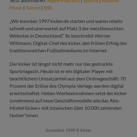
Jetzt abonnieren:
Apple Podcasts
|
Spotify
|
Amazon
Music
|
TuneIn
|
RSS
„Wir konnten 1997 kicker.de starten und waren relativ
schnell und unerwartet auf Platz 3 der meistbesuchten
Websites in Deutschland.“ So beschreibt Werner
Wittmann, Digital-Chef des kicker, den frühen Erfolg des
traditionsreichen Fußballmediums im Internet.
Der kicker ist längst nicht mehr nur das gedruckte
Sportmagazin. Heute ist er ein digitaler Player mit
beachtlichem Umsatzanteil aus dem Onlinegeschäft: 70
Prozent der Erlöse des Olympia-Verlags werden digital
erwirtschaftet. Neben Werbeeinnahmen setzt der kicker
zunehmend auf neue Geschäftsmodelle wie das Abo-
Modell kicker+ mit inzwischen über 10.000 zahlenden
Nutzer*innen.
Screenshot 1998 © Kicker