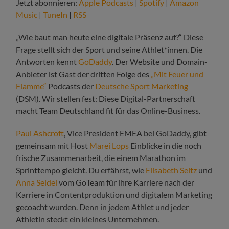
Jetzt abonnieren:
Apple Podcasts
|
Spotify
|
Amazon
Music
|
TuneIn
|
RSS
„Wie baut man heute eine digitale Präsenz auf?“ Diese
Frage stellt sich der Sport und seine Athlet*innen. Die
Antworten kennt
GoDaddy
. Der Website und Domain-
Anbieter ist Gast der dritten Folge des
„Mit Feuer und
Flamme“
Podcasts der
Deutsche Sport Marketing
(DSM). Wir stellen fest: Diese Digital-Partnerschaft
macht Team Deutschland fit für das Online-Business.
Paul Ashcroft
, Vice President EMEA bei GoDaddy, gibt
gemeinsam mit Host
Marei Lops
Einblicke in die noch
frische Zusammenarbeit, die einem Marathon im
Sprinttempo gleicht. Du erfährst, wie
Elisabeth Seitz
und
Anna Seidel
vom GoTeam für ihre Karriere nach der
Karriere in Contentproduktion und digitalem Marketing
gecoacht wurden. Denn in jedem Athlet und jeder
Athletin steckt ein kleines Unternehmen.