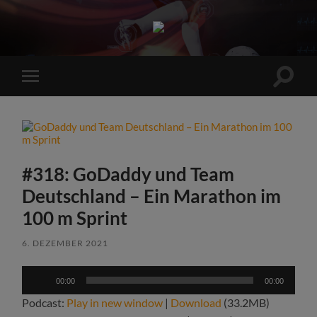
Sports
Maniac
Suchfe
Mobile-
ein-/a
Menü
ein-/ausblenden
#318: GoDaddy und Team
Deutschland – Ein Marathon im
100 m Sprint
6. DEZEMBER 2021
Audio-
00:00
00:00
Player
Podcast:
Play in new window
|
Download
(33.2MB)