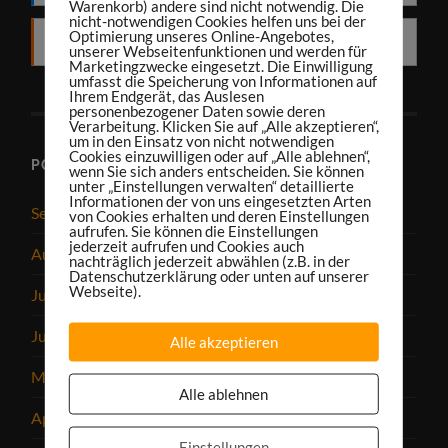
Warenkorb) andere sind nicht notwendig. Die
nicht-notwendigen Cookies helfen uns bei der
Optimierung unseres Online-Angebotes,
RSS
unserer Webseitenfunktionen und werden für
Marketingzwecke eingesetzt. Die Einwilligung
umfasst die Speicherung von Informationen auf
Ihrem Endgerät, das Auslesen
personenbezogener Daten sowie deren
Verarbeitung. Klicken Sie auf „Alle akzeptieren“,
um in den Einsatz von nicht notwendigen
Cookies einzuwilligen oder auf „Alle ablehnen“,
PODCAST-ARCHIV
wenn Sie sich anders entscheiden. Sie können
unter „Einstellungen verwalten“ detaillierte
Informationen der von uns eingesetzten Arten
September 2025
von Cookies erhalten und deren Einstellungen
aufrufen. Sie können die Einstellungen
jederzeit aufrufen und Cookies auch
August 2025
nachträglich jederzeit abwählen (z.B. in der
Datenschutzerklärung oder unten auf unserer
Webseite).
Juli 2025
Juni 2025
Alle akzeptieren
Mai 2025
Alle ablehnen
April 2025
Einstellungen