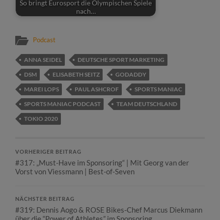
So bringt Eurosport die Olympischen Spiele
nach…
Podcast
ANNA SEIDEL
DEUTSCHE SPORT MARKETING
DSM
ELISABETH SEITZ
GODADDY
MAREI LOPS
PAUL ASHCROF
SPORTS MANIAC
SPORTS MANIAC PODCAST
TEAM DEUTSCHLAND
TOKIO 2020
VORHERIGER BEITRAG
#317: „Must-Have im Sponsoring“ | Mit Georg van der
Vorst von Viessmann | Best-of-Seven
NÄCHSTER BEITRAG
#319: Dennis Aogo & ROSE Bikes-Chef Marcus Diekmann
über die “Power of Athletes” im Sponsoring