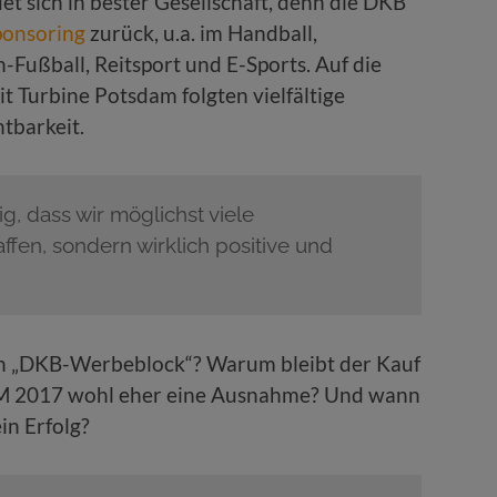
t sich in bester Gesellschaft, denn die DKB
ponsoring
zurück, u.a. im Handball,
n-Fußball, Reitsport und E-Sports. Auf die
 Turbine Potsdam folgten vielfältige
tbarkeit.
ig, dass wir möglichst viele
fen, sondern wirklich positive und
n „DKB-Werbeblock“? Warum bleibt der Kauf
M 2017 wohl eher eine Ausnahme? Und wann
in Erfolg?