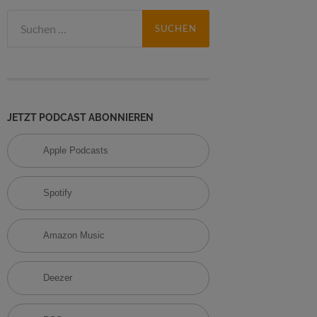
S
u
c
h
e
n
n
JETZT PODCAST ABONNIEREN
a
c
Apple Podcasts
h
:
Spotify
Amazon Music
Deezer