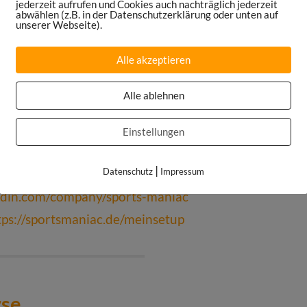
jederzeit aufrufen und Cookies auch nachträglich jederzeit
abwählen (z.B. in der Datenschutzerklärung oder unten auf
c Podcast auf
Apple Podcasts
,
Google
unserer Webseite).
undcloud
oder
TuneIn
te:
https://sportsmaniac.de/weekly-update
Alle akzeptieren
Podcast:
https://sportsmaniac.de/bewertung
Alle ablehnen
pe:
https://sportsmaniac.de/community
k.com/sportsmaniacDE
Einstellungen
am.com/danielspruegel
|
om/DanielSpruegel
Datenschutz
Impressum
edin.com/company/sports-maniac
tps://sportsmaniac.de/meinsetup