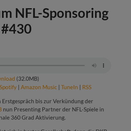
um NFL-Sponsoring
| #430
nload
(32.0MB)
Spotify
|
Amazon Music
|
TuneIn
|
RSS
 Erstgespräch bis zur Verkündung der
B
nun Presenting Partner der NFL-Spiele in
nale 360 Grad Aktivierung.