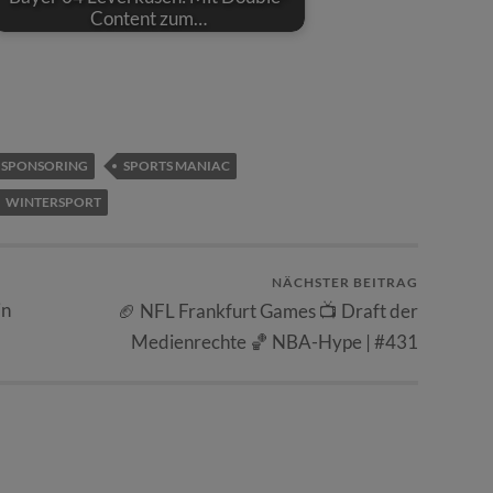
Content zum…
SPONSORING
SPORTS MANIAC
WINTERSPORT
NÄCHSTER BEITRAG
in
🏈 NFL Frankfurt Games 📺 Draft der
Medienrechte 🏀 NBA-Hype | #431