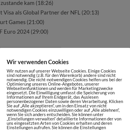
 zustande kam (18:26)
Visa als Global Partner der NFL (20:13)
furt Games (21:00)
 Euro 2024 (29:00)
Wir verwenden Cookies
Wir nutzen auf unserer Webseite Cookies. Einige Cookies
sind notwendig (z.B. für den Warenkorb) andere sind nicht
notwendig. Die nicht-notwendigen Cookies helfen uns bei der
ortsmaniac.de/episode430
Optimierung unseres Online-Angebotes, unserer
Webseitenfunktionen und werden für Marketingzwecke
ttps://sportsmaniac.de/books
eingesetzt. Die Einwilligung umfasst die Speicherung von
Informationen auf Ihrem Endgerät, das Auslesen
personenbezogener Daten sowie deren Verarbeitung. Klicken
ntur Maniac Studios:
Sie auf „Alle akzeptieren“, um in den Einsatz von nicht
notwendigen Cookies einzuwilligen oder auf „Alle ablehnen“,
wenn Sie sich anders entscheiden. Sie können unter
„Einstellungen verwalten“ detaillierte Informationen der von
ten oder als Partner im Sports Maniac Podcast
uns eingesetzten Arten von Cookies erhalten und deren
Einstellungen aufrufen. Sie können die Einstellungen
acstudios.com