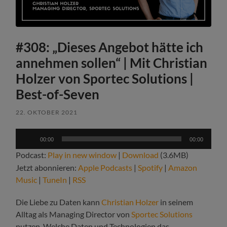
#308: „Dieses Angebot hätte ich
annehmen sollen“ | Mit Christian
Holzer von Sportec Solutions |
Best-of-Seven
22. OKTOBER 2021
Audio-
00:00
00:00
Player
Podcast:
Play in new window
|
Download
(3.6MB)
Jetzt abonnieren:
Apple Podcasts
|
Spotify
|
Amazon
Music
|
TuneIn
|
RSS
Die Liebe zu Daten kann
Christian Holzer
in seinem
Alltag als Managing Director von
Sportec Solutions
nutzen. Welche Daten und Technologien das