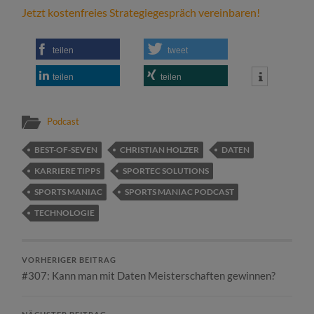
Jetzt kostenfreies Strategiegespräch vereinbaren!
teilen
tweet
teilen
teilen
Podcast
BEST-OF-SEVEN
CHRISTIAN HOLZER
DATEN
KARRIERE TIPPS
SPORTEC SOLUTIONS
SPORTS MANIAC
SPORTS MANIAC PODCAST
TECHNOLOGIE
VORHERIGER BEITRAG
#307: Kann man mit Daten Meisterschaften gewinnen?