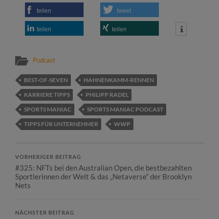
teilen
tweet
teilen
teilen
Podcast
BEST-OF-SEVEN
HAHNENKAMM-RENNEN
KARRIERE TIPPS
PHILIPP RADEL
SPORTS MANIAC
SPORTS MANIAC PODCAST
TIPPS FÜR UNTERNEHMER
WWP
VORHERIGER BEITRAG
#325: NFTs bei den Australian Open, die bestbezahlten
Sportlerinnen der Welt & das „Netaverse“ der Brooklyn
Nets
NÄCHSTER BEITRAG