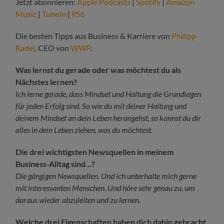
Jetzt abonnieren:
Apple Podcasts
|
Spotify
|
Amazon
Music
|
TuneIn
|
RSS
Die besten Tipps aus Business & Karriere von
Philipp
Radel
, CEO von
WWP
.
Was lernst du gerade oder was möchtest du als
Nächstes lernen?
Ich lerne gerade, dass Mindset und Haltung die Grundlagen
für jeden Erfolg sind. So wie du mit deiner Haltung und
deinem Mindset an dein Leben herangehst, so kannst du dir
alles in dein Leben ziehen, was du möchtest.
Die drei wichtigsten Newsquellen in meinem
Business-Alltag sind…?
Die gängigen Newsquellen. Und ich unterhalte mich gerne
mit interessanten Menschen. Und höre sehr genau zu, um
daraus wieder abzuleiten und zu lernen.
Welche drei Eigenschaften haben dich dahin gebracht,