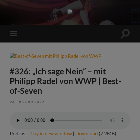
Sports
Maniac
Suchfe
Mobile-
ein-/a
Menü
ein-/ausblenden
#326: „Ich sage Nein“ – mit
Philipp Radel von WWP | Best-
of-Seven
24. JANUAR 2022
Podcast:
Play in new window
|
Download
(7.2MB)