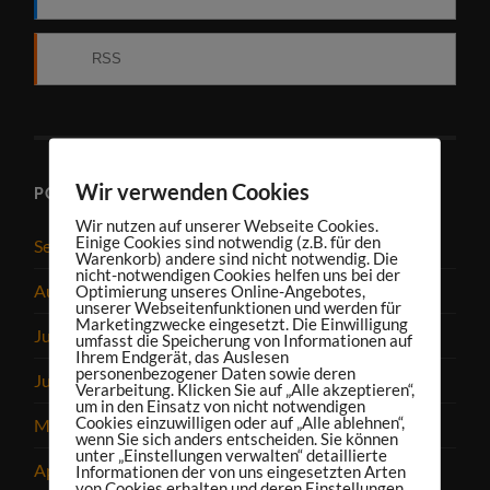
RSS
Wir verwenden Cookies
PODCAST-ARCHIV
Wir nutzen auf unserer Webseite Cookies.
Einige Cookies sind notwendig (z.B. für den
September 2025
Warenkorb) andere sind nicht notwendig. Die
nicht-notwendigen Cookies helfen uns bei der
August 2025
Optimierung unseres Online-Angebotes,
unserer Webseitenfunktionen und werden für
Marketingzwecke eingesetzt. Die Einwilligung
Juli 2025
umfasst die Speicherung von Informationen auf
Ihrem Endgerät, das Auslesen
personenbezogener Daten sowie deren
Juni 2025
Verarbeitung. Klicken Sie auf „Alle akzeptieren“,
um in den Einsatz von nicht notwendigen
Cookies einzuwilligen oder auf „Alle ablehnen“,
Mai 2025
wenn Sie sich anders entscheiden. Sie können
unter „Einstellungen verwalten“ detaillierte
April 2025
Informationen der von uns eingesetzten Arten
von Cookies erhalten und deren Einstellungen