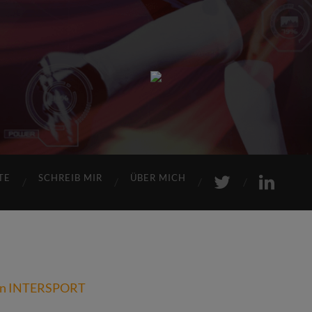
Sports
Maniac
TE
SCHREIB MIR
ÜBER MICH