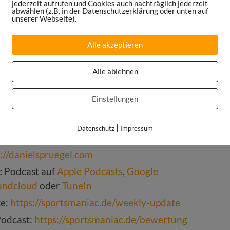
jederzeit aufrufen und Cookies auch nachträglich jederzeit
sode257
abwählen (z.B. in der Datenschutzerklärung oder unten auf
unserer Webseite).
uer auf
LinkedIn
 auf der Homepage:
Alle akzeptieren
unternehmen/
Alle ablehnen
Instagram
,
Twitter
,
YouTube
und
LinkedIn
ttps://sportsmaniac.de/books
Einstellungen
ntur Maniac Studios:
|
Datenschutz
Impressum
ten oder als Partner im Sports Maniac Podcast
s://danielspruegel.com
c Podcast auf
Apple Podcasts
,
Google
undcloud
oder
TuneIn
te:
https://sportsmaniac.de/weekly-update
Podcast:
https://sportsmaniac.de/bewertung