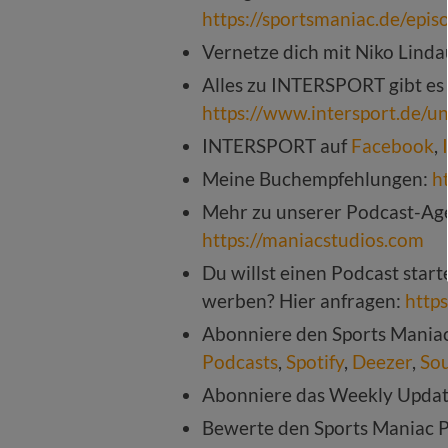
https://sportsmaniac.de/epi
Vernetze dich mit Niko Linda
Alles zu INTERSPORT gibt es
https://www.intersport.de/
INTERSPORT auf
Facebook
,
Meine Buchempfehlungen:
h
Mehr zu unserer Podcast-Age
https://maniacstudios.com
Du willst einen Podcast star
werben? Hier anfragen:
http
Abonniere den Sports Mania
Podcasts
,
Spotify
,
Deezer
,
So
Abonniere das Weekly Upda
Bewerte den Sports Maniac 