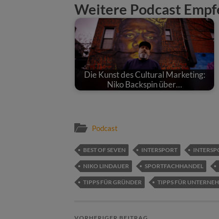
Weitere Podcast Empf
Die Kunst des Cultural Marketing:
Niko Backspin über…
Podcast
BEST OF SEVEN
INTERSPORT
INTERSP
NIKO LINDAUER
SPORTFACHHANDEL
TIPPS FÜR GRÜNDER
TIPPS FÜR UNTERNE
VORHERIGER BEITRAG