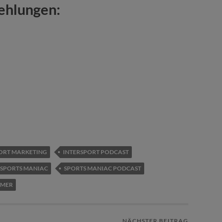
ehlungen:
ORT MARKETING
INTERSPORT PODCAST
SPORTS MANIAC
SPORTS MANIAC PODCAST
HMER
NÄCHSTER BEITRAG