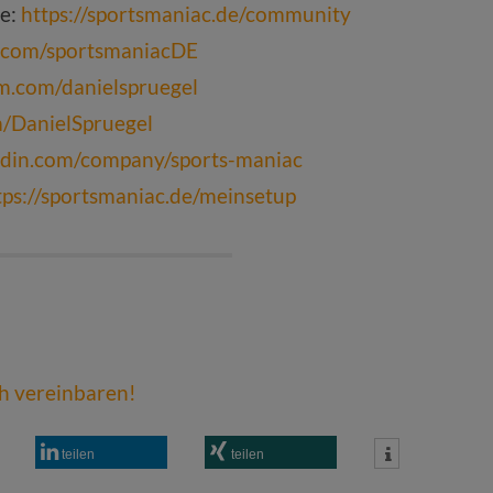
pe:
https://sportsmaniac.de/community
k.com/sportsmaniacDE
am.com/danielspruegel
om/DanielSpruegel
edin.com/company/sports-maniac
tps://sportsmaniac.de/meinsetup
ch vereinbaren!
teilen
teilen