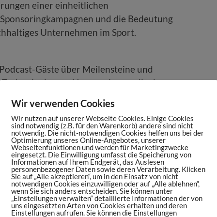
rungen einer einheitlichen
e Sponsoringkampagnen und die Bedeutung
chhaltiges Unternehmen im Sport.
 Podcast-Gäste über Meilensteine und
e Technologien und Innovationen, die den
en Tipps, um im Sportbusiness langfristig
Wir verwenden Cookies
Wir nutzen auf unserer Webseite Cookies. Einige Cookies
sind notwendig (z.B. für den Warenkorb) andere sind nicht
notwendig. Die nicht-notwendigen Cookies helfen uns bei der
Optimierung unseres Online-Angebotes, unserer
Webseitenfunktionen und werden für Marketingzwecke
eingesetzt. Die Einwilligung umfasst die Speicherung von
Informationen auf Ihrem Endgerät, das Auslesen
personenbezogener Daten sowie deren Verarbeitung. Klicken
Sie auf „Alle akzeptieren“, um in den Einsatz von nicht
notwendigen Cookies einzuwilligen oder auf „Alle ablehnen“,
wenn Sie sich anders entscheiden. Sie können unter
ortsmaniac.de/episode258
„Einstellungen verwalten“ detaillierte Informationen der von
uns eingesetzten Arten von Cookies erhalten und deren
it Niko Lindauer von INTERSPORT:
Einstellungen aufrufen. Sie können die Einstellungen