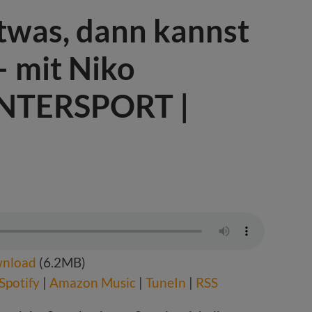
twas, dann kannst
– mit Niko
INTERSPORT |
nload
(6.2MB)
Spotify
|
Amazon Music
|
TuneIn
|
RSS