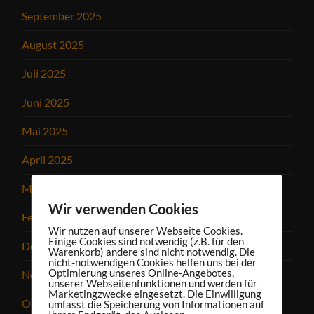
September 2025
August 2025
Juli 2025
Juni 2025
Mai 2025
April 2025
März 2025
Wir verwenden Cookies
Februar 2025
Wir nutzen auf unserer Webseite Cookies.
Einige Cookies sind notwendig (z.B. für den
Dezember 2024
Warenkorb) andere sind nicht notwendig. Die
nicht-notwendigen Cookies helfen uns bei der
Optimierung unseres Online-Angebotes,
November 2024
unserer Webseitenfunktionen und werden für
Marketingzwecke eingesetzt. Die Einwilligung
Oktober 2024
umfasst die Speicherung von Informationen auf