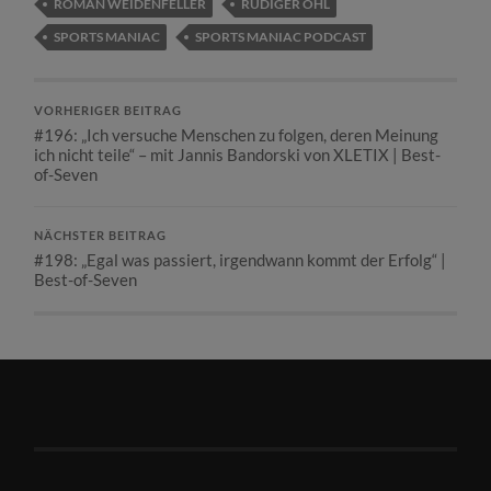
ROMAN WEIDENFELLER
RÜDIGER OHL
SPORTS MANIAC
SPORTS MANIAC PODCAST
VORHERIGER BEITRAG
#196: „Ich versuche Menschen zu folgen, deren Meinung
ich nicht teile“ – mit Jannis Bandorski von XLETIX | Best-
of-Seven
NÄCHSTER BEITRAG
#198: „Egal was passiert, irgendwann kommt der Erfolg“ |
Best-of-Seven