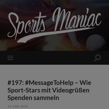
Sports
Maniac
Suchfe
Mobile-
ein-/a
Menü
ein-/ausblenden
#197: #MessageToHelp – Wie
Sport-Stars mit Videogrüßen
Spenden sammeln
13. MAI 2020