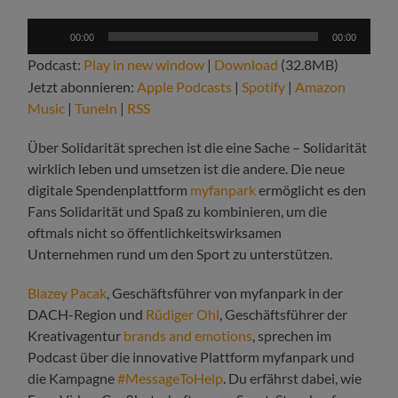
Audio-
00:00
00:00
Player
Podcast:
Play in new window
|
Download
(32.8MB)
Jetzt abonnieren:
Apple Podcasts
|
Spotify
|
Amazon
Music
|
TuneIn
|
RSS
Über Solidarität sprechen ist die eine Sache – Solidarität
wirklich leben und umsetzen ist die andere. Die neue
digitale Spendenplattform
myfanpark
ermöglicht es den
Fans Solidarität und Spaß zu kombinieren, um die
oftmals nicht so öffentlichkeitswirksamen
Unternehmen rund um den Sport zu unterstützen.
Blazey Pacak
, Geschäftsführer von myfanpark in der
DACH-Region und
Rüdiger Ohl
, Geschäftsführer der
Kreativagentur
brands and emotions
, sprechen im
Podcast über die innovative Plattform myfanpark und
die Kampagne
#MessageToHelp
. Du erfährst dabei, wie