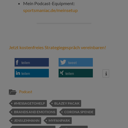
Mein Podcast-Equipment:
sportsmaniac.de/meinsetup
Jetzt kostenfreies Strategiegespräch vereinbaren!
teilen
tweet
teilen
teilen
Podcast
#MESSAGETOHELP
BLAZEY PACAK
BRANDS AND EMOTIONS
CORONA SPENDE
JENS LEHMANN
MYFANPARK