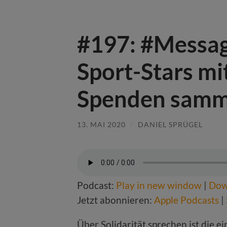
#197: #Messa
Sport-Stars m
Spenden samm
13. MAI 2020
/
DANIEL SPRÜGEL
Podcast:
Play in new window
|
Dow
Jetzt abonnieren:
Apple Podcasts
|
Über Solidarität sprechen ist die ei