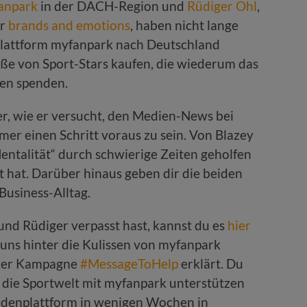
anpark
in der DACH-Region und
Rüdiger Ohl
,
ur
brands and emotions
, haben nicht lange
plattform myfanpark nach Deutschland
ße von Sport-Stars kaufen, die wiederum das
men spenden.
er, wie er versucht, den Medien-News bei
er einen Schritt voraus zu sein. Von Blazey
Mentalität“ durch schwierige Zeiten geholfen
t hat. Darüber hinaus geben dir die beiden
Business-Alltag.
und Rüdiger verpasst hast, kannst du es
hier
uns hinter die Kulissen von myfanpark
der Kampagne
#MessageToHelp
erklärt. Du
st die Sportwelt mit myfanpark unterstützen
ndenplattform in wenigen Wochen in