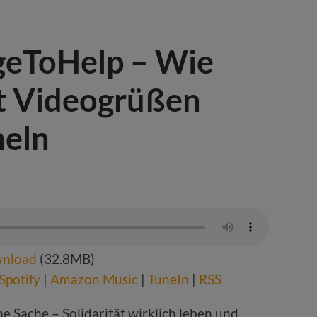
geToHelp – Wie
it Videogrüßen
eln
nload
(32.8MB)
Spotify
|
Amazon Music
|
TuneIn
|
RSS
ne Sache – Solidarität wirklich leben und