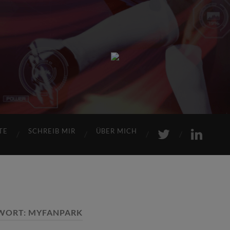
Sports
Maniac
TE
SCHREIB MIR
ÜBER MICH
WORT:
MYFANPARK