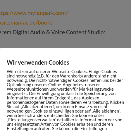
ttps://www.myfanpark.com/
portsmaniac.de/books
rem Digital Audio & Voice Content Studio:
ten oder als Partner im Sports Maniac Podcast
elspruegel.com
Wir verwenden Cookies
c Podcast auf
Apple Podcasts
,
Google
Wir nutzen auf unserer Webseite Cookies. Einige Cookies
undcloud
oder
TuneIn
sind notwendig (z.B. für den Warenkorb) andere sind nicht
notwendig. Die nicht-notwendigen Cookies helfen uns bei der
Optimierung unseres Online-Angebotes, unserer
te:
sportsmaniac.de/weekly-update
Webseitenfunktionen und werden für Marketingzwecke
eingesetzt. Die Einwilligung umfasst die Speicherung von
Podcast:
sportsmaniac.de/bewertung
Informationen auf Ihrem Endgerät, das Auslesen
personenbezogener Daten sowie deren Verarbeitung. Klicken
pe:
https://sportsmaniac.de/community
Sie auf „Alle akzeptieren“, um in den Einsatz von nicht
notwendigen Cookies einzuwilligen oder auf „Alle ablehnen“,
k.com/sportsmaniacDE
wenn Sie sich anders entscheiden. Sie können unter
„Einstellungen verwalten“ detaillierte Informationen der von
am.com/danielspruegel
uns eingesetzten Arten von Cookies erhalten und deren
Einstellungen aufrufen. Sie können die Einstellungen