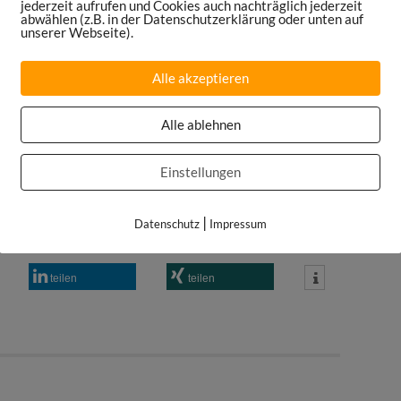
jederzeit aufrufen und Cookies auch nachträglich jederzeit
om/DanielSpruegel
abwählen (z.B. in der Datenschutzerklärung oder unten auf
unserer Webseite).
edin.com/company/sports-maniac
ortsmaniac.de/meinsetup
Alle akzeptieren
Alle ablehnen
Einstellungen
|
Datenschutz
Impressum
ch vereinbaren!
teilen
teilen