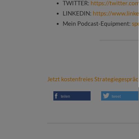
TWITTER:
https://twitter.c
LINKEDIN:
https://www.link
Mein Podcast-Equipment:
sp
Jetzt kostenfreies Strategiegesprä
teilen
tweet