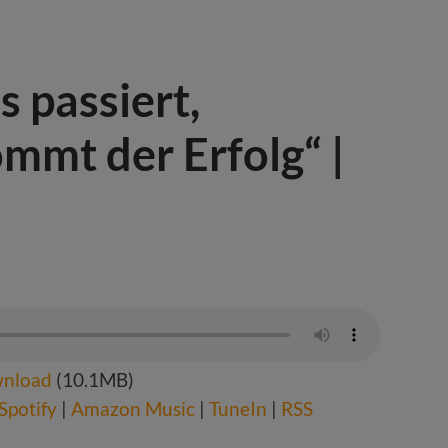
s passiert,
mmt der Erfolg“ |
nload
(10.1MB)
Spotify
|
Amazon Music
|
TuneIn
|
RSS