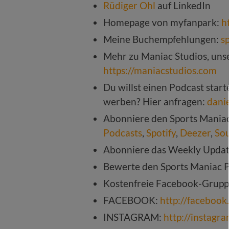
Rüdiger Ohl
auf LinkedIn
Homepage von myfanpark:
h
Meine Buchempfehlungen:
s
Mehr zu Maniac Studios, unse
https://maniacstudios.com
Du willst einen Podcast star
werben? Hier anfragen:
dani
Abonniere den Sports Mania
Podcasts
,
Spotify
,
Deezer
,
So
Abonniere das Weekly Upda
Bewerte den Sports Maniac 
Kostenfreie Facebook-Grup
FACEBOOK:
http://faceboo
INSTAGRAM:
http://instagr