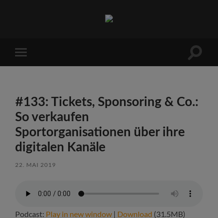
Sports
Maniac
Suchfe
Mobile-
ein-/a
Menü
ein-/ausblenden
#133: Tickets, Sponsoring & Co.:
So verkaufen
Sportorganisationen über ihre
digitalen Kanäle
22. MAI 2019
Podcast:
Play in new window
|
Download
(31.5MB)