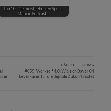
Top 10: Die meistgehörten Sports
Maniac Podcast…
NÄCHSTER BEITRAG
al
#055: Werkself 4.0: Wie sich Bayer 04
ot er
Leverkusen für die digitale Zukunft rüstet