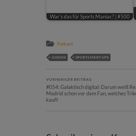
War's das für Sports Maniac? | #500
Podcast
GOKIXX
SPORTS START-UPS
VORHERIGER BEITRAG
#054: Galaktisch digital: Darum weiß Re
Madrid schon vor dem Fan, welches Trik
kauft