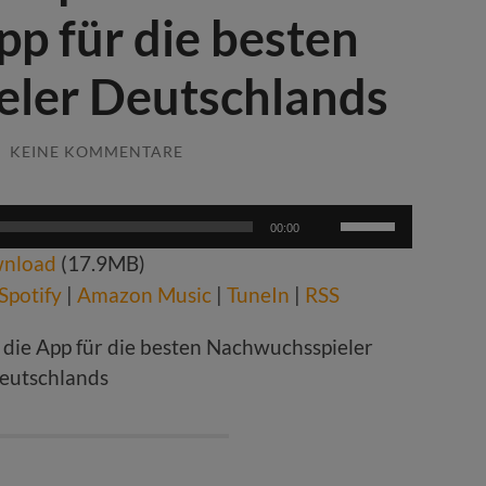
pp für die besten
ler Deutschlands
/
KEINE KOMMENTARE
Pfeiltasten
00:00
Hoch/Runter
nload
(17.9MB)
benutzen,
um
Spotify
|
Amazon Music
|
TuneIn
|
RSS
die
Lautstärke
zu
regeln.