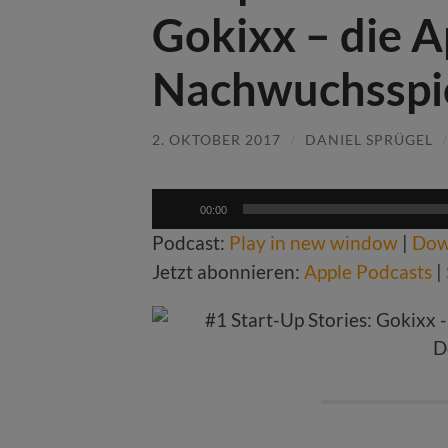
Gokixx – die A
Nachwuchsspie
2. OKTOBER 2017
/
DANIEL SPRÜGEL
Audio-
00:00
Player
Podcast:
Play in new window
|
Dow
Jetzt abonnieren:
Apple Podcasts
|