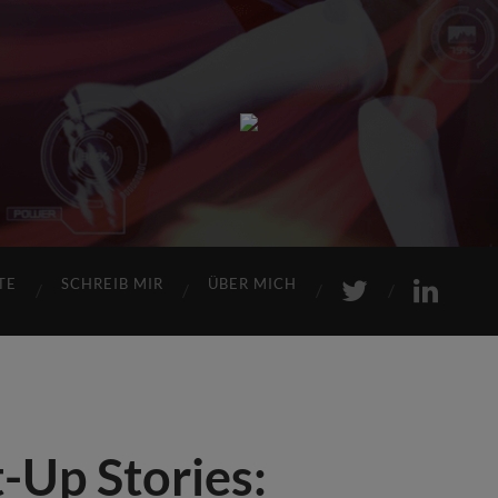
Sports
Maniac
TE
SCHREIB MIR
ÜBER MICH
t-Up Stories: