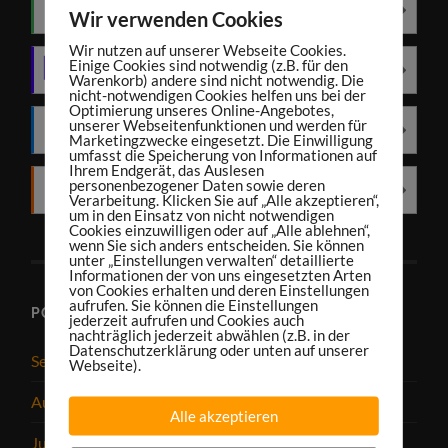
Spotify
Wir verwenden Cookies
Wir nutzen auf unserer Webseite Cookies.
Einige Cookies sind notwendig (z.B. für den
Amazon Music
Warenkorb) andere sind nicht notwendig. Die
nicht-notwendigen Cookies helfen uns bei der
Optimierung unseres Online-Angebotes,
unserer Webseitenfunktionen und werden für
Deezer
Marketingzwecke eingesetzt. Die Einwilligung
umfasst die Speicherung von Informationen auf
Ihrem Endgerät, das Auslesen
personenbezogener Daten sowie deren
RSS
Verarbeitung. Klicken Sie auf „Alle akzeptieren“,
um in den Einsatz von nicht notwendigen
Cookies einzuwilligen oder auf „Alle ablehnen“,
wenn Sie sich anders entscheiden. Sie können
unter „Einstellungen verwalten“ detaillierte
Informationen der von uns eingesetzten Arten
von Cookies erhalten und deren Einstellungen
aufrufen. Sie können die Einstellungen
PODCAST-ARCHIV
jederzeit aufrufen und Cookies auch
nachträglich jederzeit abwählen (z.B. in der
Datenschutzerklärung oder unten auf unserer
September 2025
Webseite).
August 2025
Alle akzeptieren
Juli 2025