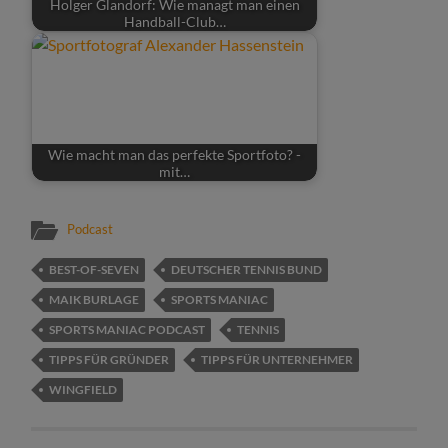
Holger Glandorf: Wie managt man einen
Handball-Club…
Wie macht man das perfekte Sportfoto? -
mit…
Podcast
BEST-OF-SEVEN
DEUTSCHER TENNIS BUND
MAIK BURLAGE
SPORTS MANIAC
SPORTS MANIAC PODCAST
TENNIS
TIPPS FÜR GRÜNDER
TIPPS FÜR UNTERNEHMER
WINGFIELD