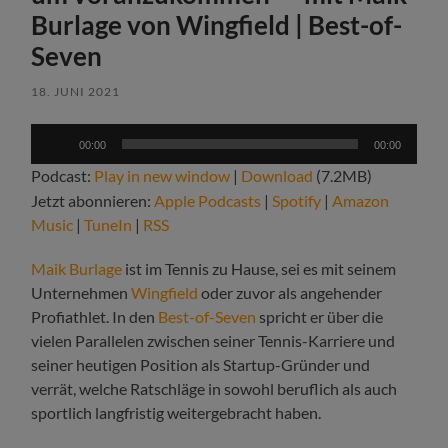
Burlage von Wingfield | Best-of-
Seven
18. JUNI 2021
Audio-
00:00
00:00
Player
Podcast:
Play in new window
|
Download
(7.2MB)
Jetzt abonnieren:
Apple Podcasts
|
Spotify
|
Amazon
Music
|
TuneIn
|
RSS
Maik Burlage
ist im Tennis zu Hause, sei es mit seinem
Unternehmen
Wingfield
oder zuvor als angehender
Profiathlet. In den
Best-of-Seven
spricht er über die
vielen Parallelen zwischen seiner Tennis-Karriere und
seiner heutigen Position als Startup-Gründer und
verrät, welche Ratschläge in sowohl beruflich als auch
sportlich langfristig weitergebracht haben.