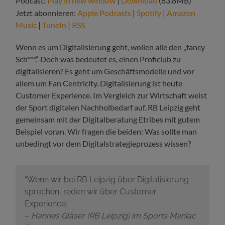
Podcast:
Play in new window
|
Download
(83.8MB)
Jetzt abonnieren:
Apple Podcasts
|
Spotify
|
Amazon
Music
|
TuneIn
|
RSS
Wenn es um Digitalisierung geht, wollen alle den „fancy
Sch***.“ Doch was bedeutet es, einen Proficlub zu
digitalisieren? Es geht um Geschäftsmodelle und vor
allem um Fan Centricity. Digitalisierung ist heute
Customer Experience. Im Vergleich zur Wirtschaft weist
der Sport digitalen Nachholbedarf auf. RB Leipzig geht
gemeinsam mit der Digitalberatung Etribes mit gutem
Beispiel voran. Wir fragen die beiden: Was sollte man
unbedingt vor dem Digitalstrategieprozess
wissen?
“Wenn wir bei RB Leipzig über Digitalisierung
sprechen, reden wir über Customer
Experience.“
–
Hannes Gläser (RB Leipzig) im Sports Maniac