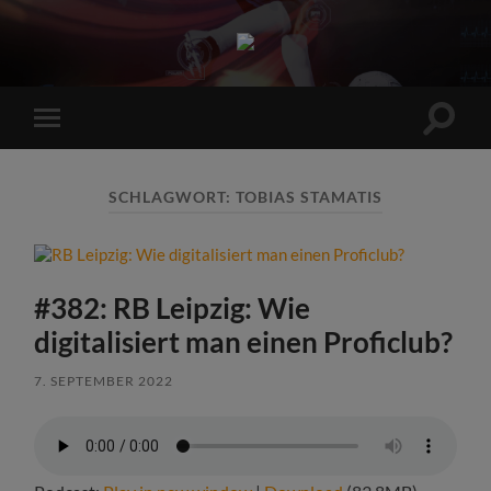
Sports
Maniac
Suchfe
Mobile-
ein-/a
Menü
ein-/ausblenden
SCHLAGWORT:
TOBIAS STAMATIS
#382: RB Leipzig: Wie
digitalisiert man einen Proficlub?
7. SEPTEMBER 2022