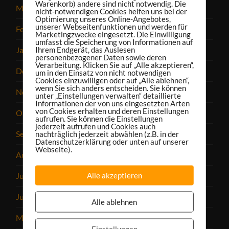
Warenkorb) andere sind nicht notwendig. Die
März 2024
nicht-notwendigen Cookies helfen uns bei der
Optimierung unseres Online-Angebotes,
unserer Webseitenfunktionen und werden für
Februar 2024
Marketingzwecke eingesetzt. Die Einwilligung
umfasst die Speicherung von Informationen auf
Ihrem Endgerät, das Auslesen
Januar 2024
personenbezogener Daten sowie deren
Verarbeitung. Klicken Sie auf „Alle akzeptieren“,
Dezember 2023
um in den Einsatz von nicht notwendigen
Cookies einzuwilligen oder auf „Alle ablehnen“,
wenn Sie sich anders entscheiden. Sie können
November 2023
unter „Einstellungen verwalten“ detaillierte
Informationen der von uns eingesetzten Arten
von Cookies erhalten und deren Einstellungen
Oktober 2023
aufrufen. Sie können die Einstellungen
jederzeit aufrufen und Cookies auch
September 2023
nachträglich jederzeit abwählen (z.B. in der
Datenschutzerklärung oder unten auf unserer
Webseite).
August 2023
Alle akzeptieren
Juli 2023
Juni 2023
Alle ablehnen
Mai 2023
Einstellungen