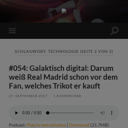
Sports
Maniac
Suchfe
Mobile-
ein-/a
Menü
ein-/ausblenden
SCHLAGWORT:
TECHNOLOGIE
(SEITE 2 VON 2)
#054: Galaktisch digital: Darum
weiß Real Madrid schon vor dem
Fan, welches Trikot er kauft
27. SEPTEMBER 2017
/
1 KOMMENTAR
Podcast:
Play in new window
|
Download
(21.7MB)